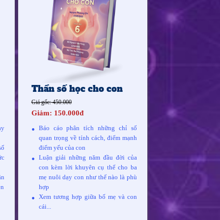
Thần số học cho con
Giá gốc: 450.000
Giảm: 150.000đ
ày
Báo cáo phân tích những chỉ số
quan trọng về tính cách, điểm mạnh
số
điểm yếu của con
ức
Luận giải những năm đầu đời của
con kèm lời khuyên cụ thể cho ba
ận
mẹ nuôi dạy con như thế nào là phù
ễn
hợp
Xem tương hợp giữa bố mẹ và con
cái...