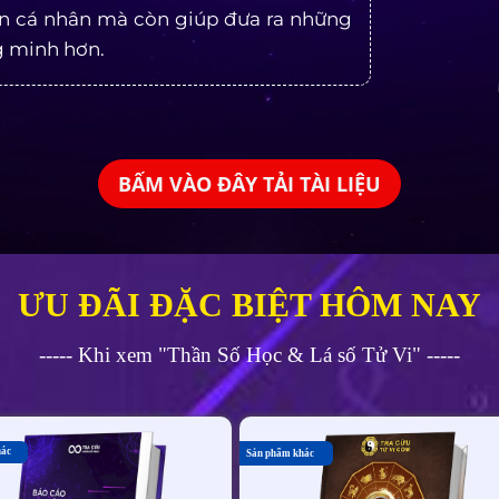
iển cá nhân mà còn giúp đưa ra những
g minh hơn.
BẤM VÀO ĐÂY TẢI TÀI LIỆU
ƯU ĐÃI ĐẶC BIỆT HÔM NAY
----- Khi xem "Thần Số Học & Lá số Tử Vi" -----
hác
Sản phẩm khác