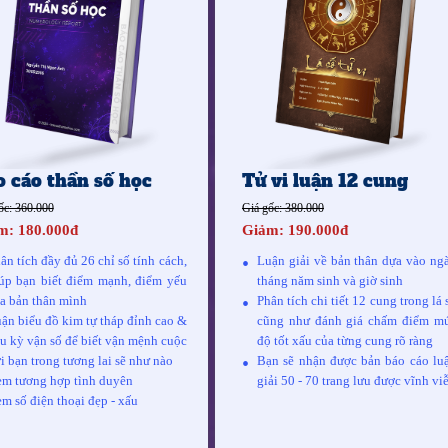
o cáo thần số học
Tử vi luận 12 cung
ốc: 360.000
Giá gốc: 380.000
m: 180.000đ
Giảm: 190.000đ
ân tích đầy đủ 26 chỉ số tính cách,
Luận giải về bản thân dựa vào ng
úp bạn biết điểm mạnh, điểm yếu
tháng năm sinh và giờ sinh
a bản thân mình
Phân tích chi tiết 12 cung trong lá 
ận biểu đồ kim tự tháp đỉnh cao &
cũng như đánh giá chấm điểm m
u kỳ vận số để biết vận mệnh cuộc
độ tốt xấu của từng cung rõ ràng
i bạn trong tương lai sẽ như nào
Bạn sẽ nhận được bản báo cáo lu
m tương hợp tình duyên
giải 50 - 70 trang lưu được vĩnh vi
m số điện thoại đẹp - xấu