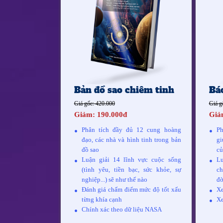
Bản đồ sao chiêm tinh
Bá
Giá gốc: 420.000
Giá g
Giảm: 190.000đ
Giả
Phân tích đầy đủ 12 cung hoàng
Ph
đạo, các nhà và hình tinh trong bản
gi
đồ sao
củ
Luận giải 14 lĩnh vực cuộc sống
Lu
(tình yêu, tiền bạc, sức khỏe, sự
ch
nghiệp...) sẽ như thế nào
đờ
Đánh giá chấm điểm mức độ tốt xấu
Xe
từng khía cạnh
Xe
Chính xác theo dữ liệu NASA