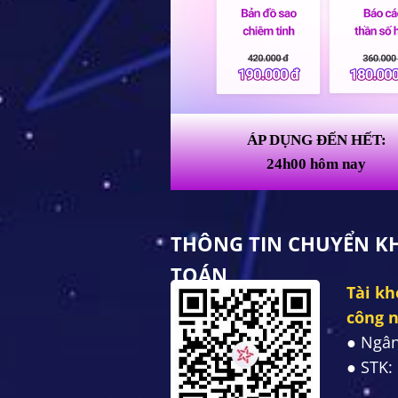
ÁP DỤNG ĐẾN HẾT:
24h00 hôm nay
THÔNG TIN CHUYỂN 
TOÁN
Tài kh
công 
● Ngâ
● STK: