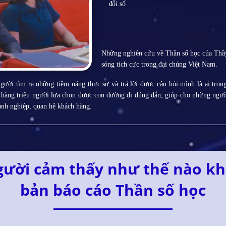
đổi số
Những nghiên cứu về Thần số học của Thầ
sóng tích cực trong đại chúng Việt Nam.
gười tìm ra những tiềm năng thực sự và trả lời được câu hỏi mình là ai tro
p hàng triệu người lựa chọn được con đường đi đúng đắn, giúp cho những ngư
oanh nghiệp, quan hệ khách hàng.
gười cảm thấy như thế nào kh
bản báo cáo Thần số học