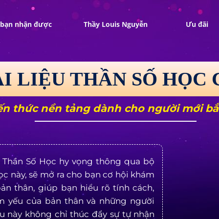
ị bạn nhận được
Thầy Louis Nguyễn
Ưu đãi
ÀI LIỆU THẦN SỐ HỌC 
ến thức nền tảng dành cho người mới bắ
 Thần Số Học hy vọng thông qua bộ
 học này, sẽ mở ra cho bạn cơ hội khám
ản thân, giúp bạn hiểu rõ tính cách,
 yếu của bản thân và những người
u này không chỉ thúc đẩy sự tự nhận