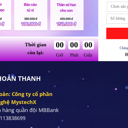
00
00
00
Thời gian
Chúng
còn lại:
H
Giờ
Phút
Giây
KHOẢN THANH
oản: Công ty cổ phần
nghệ MystechX
n hàng quân đội MBBank
 113838699