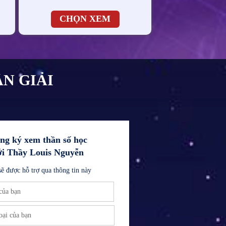
CHỌN XEM
N GIẢI
ng ký xem thần số học
ới Thầy Louis Nguyễn
sẽ được hỗ trợ qua thông tin này