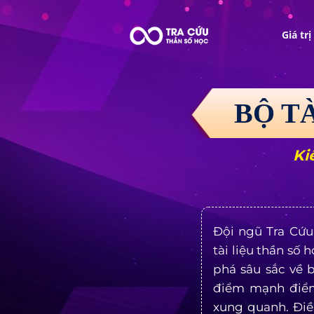
Giá tr
BỘ T
Ki
Đội ngũ Tra Cứu
tài liệu thần số
phá sâu sắc về b
điểm mạnh điểm
xung quanh. Điề