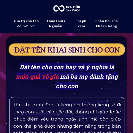
Giá trị của tên
Thầy Louis
Chi phí
Phản hồi của
đối với con
Nguyễn
xem
khách hàng
ĐẶT TÊN KHAI SINH CHO CON
Đặt tên cho con hay và ý nghĩa là
món quà vô giá
mà ba mẹ dành tặng
cho con
Tên khai sinh đẹp là tiếng gọi thiêng liêng sẽ đi
theo con suốt cả cuộc đời, không chỉ giúp khắc
phục điểm yếu trong ngày sinh, mà còn giúp
con khai phá được những tiềm năng trong bản