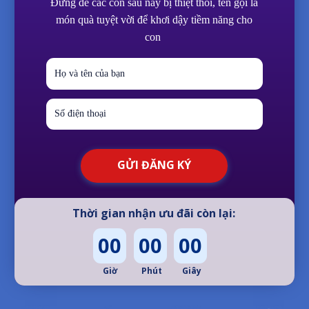
Đừng để các con sau này bị thiệt thòi, tên gọi là
món quà tuyệt vời để khơi dậy tiềm năng cho
con
GỬI ĐĂNG KÝ
Thời gian nhận ưu đãi còn lại:
00
00
00
Giờ
Phút
Giây