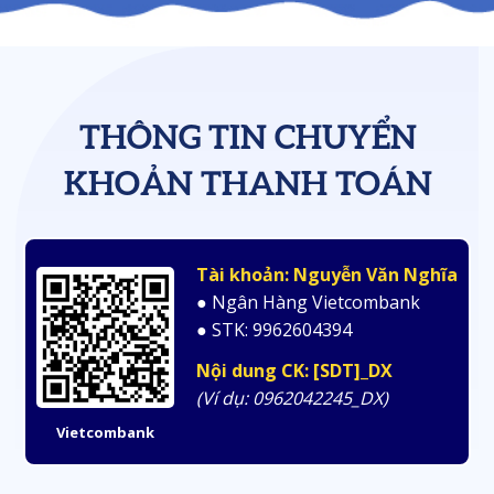
THÔNG TIN CHUYỂN
KHOẢN THANH TOÁN
Tài khoản: Nguyễn Văn Nghĩa
● Ngân Hàng Vietcombank
● STK: 9962604394
Nội dung CK: [SDT]_DX
(Ví dụ: 0962042245_DX)
Vietcombank