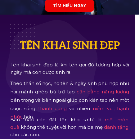
TÌM HIỂU NGAY
TÊN KHAI SINH ĐẸP
Tên khai sinh đẹp là khi tên gọi đó tương hợp với
ngày mà con được sinh ra.
Theo thần số học, họ tên & ngày sinh phù hợp như
hai mảnh ghép bù trừ tạo
cân bằng năng lượng
bên trong và bên ngoài giúp con kiến tạo nên một
cuộc sống
thành công
và nhiều
niềm vui, hạnh
phúc
hơn.
Bản "báo cáo đặt tên khai sinh" là
một món
quà
không thể tuyệt vời hơn mà ba mẹ
dành tặng
cho các con.