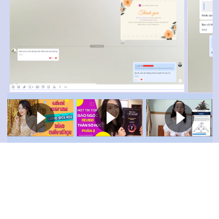
TRACUUTHANSOHOC.COM
ĐỘI NGŨ CHĂM SÓC LUÔN SẴN SÀNG 24/7
Add: Phường Dương Nội, Hà Nội, Việt Nam.