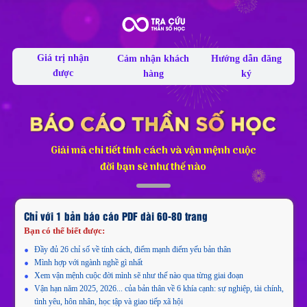
Giá trị nhận
Hướng dẫn đăng
Cảm nhận khách
được
ký
hàng
Giải mã chi tiết tính cách và vận mệnh cuộc
đời bạn sẽ như thế nào
Chỉ với 1 bản báo cáo PDF dài 60-80 trang
Bạn có thể biết được:
Đầy đủ 26 chỉ số về tính cách, điểm mạnh điểm yếu bản thân
Mình hợp với ngành nghề gì nhất
Xem vận mệnh cuộc đời mình sẽ như thế nào qua từng giai đoạn
Vận hạn năm 2025, 2026... của bản thân về 6 khía cạnh: sự nghiệp, tài chính,
tình yêu, hôn nhân, học tập và giao tiếp xã hội