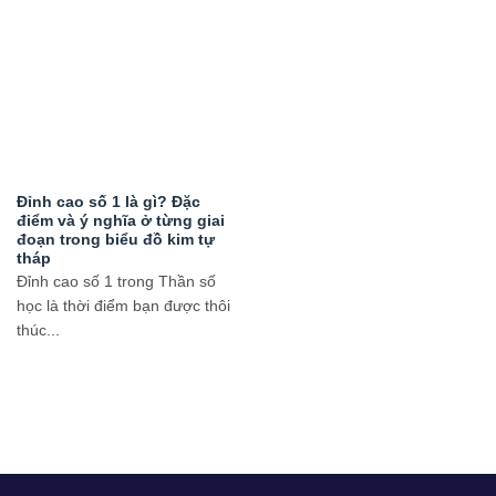
Đỉnh cao số 1 là gì? Đặc
điểm và ý nghĩa ở từng giai
đoạn trong biểu đồ kim tự
tháp
Đỉnh cao số 1 trong Thần số
học là thời điểm bạn được thôi
thúc...