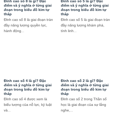
Đỉnh cao số 8 là gì? Đặc
Đỉnh cao số 5 là gì? Đặc
điểm và ý nghĩa ở từng giai
điểm và ý nghĩa ở từng giai
đoạn trong biểu đồ kim tự
đoạn trong biểu đồ kim tự
tháp
tháp
Đỉnh cao số 8 là giai đoạn tràn
Đỉnh cao số 5 là giai đoạn tràn
đầy năng lượng quyền lực,
đầy năng lượng khám phá,
hành động...
tính linh...
Đỉnh cao số 4 là gì? Đặc
Đỉnh cao số 2 là gì? Đặc
điểm và ý nghĩa ở từng giai
điểm và ý nghĩa ở từng giai
đoạn trong biểu đồ kim tự
đoạn trong biểu đồ kim tự
tháp
tháp
Đỉnh cao số 4 được xem là
Đỉnh cao số 2 trong Thần số
biểu tượng của nỗ lực, kỷ luật
học là giai đoạn của sự lắng
và...
nghe,...