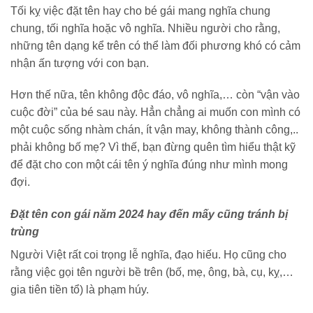
Tối kỵ việc đặt tên hay cho bé gái mang nghĩa chung
chung, tối nghĩa hoặc vô nghĩa. Nhiều người cho rằng,
những tên dạng kể trên có thể làm đối phương khó có cảm
nhận ấn tượng với con bạn.
Hơn thế nữa, tên không độc đáo, vô nghĩa,… còn “vận vào
cuộc đời” của bé sau này. Hẳn chẳng ai muốn con mình có
một cuộc sống nhàm chán, ít vận may, không thành công,..
phải không bố mẹ? Vì thế, bạn đừng quên tìm hiểu thật kỹ
để đặt cho con một cái tên ý nghĩa đúng như mình mong
đợi.
Đặt tên con gái năm 2024 hay đến mấy cũng tránh bị
trùng
Người Việt rất coi trọng lễ nghĩa, đạo hiếu. Họ cũng cho
rằng việc gọi tên người bề trên (bố, mẹ, ông, bà, cụ, kỵ,…
gia tiên tiền tổ) là phạm húy.