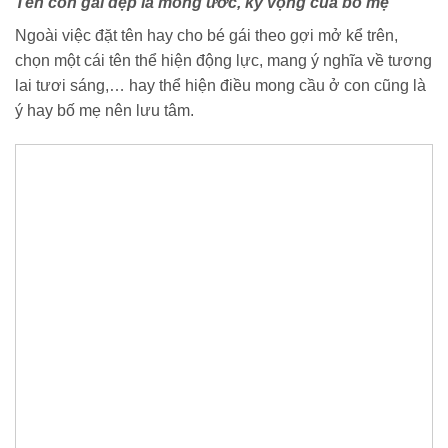
Tên con gái đẹp là mong ước, kỳ vọng của bố mẹ
Ngoài việc đặt tên hay cho bé gái theo gợi mở kể trên,
chọn một cái tên thể hiện động lực, mang ý nghĩa về tương
lai tươi sáng,… hay thể hiện điều mong cầu ở con cũng là
ý hay bố mẹ nên lưu tâm.