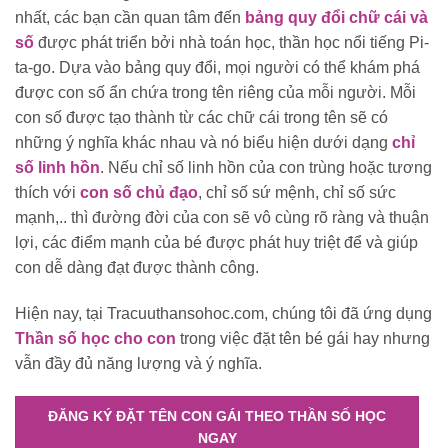
nhất, các bạn cần quan tâm đến
bảng quy đổi chữ cái và
số
được phát triển bởi nhà toán học, thần học nổi tiếng Pi-
ta-go. Dựa vào bảng quy đổi, mọi người có thể khám phá
được con số ẩn chứa trong tên riêng của mỗi người. Mỗi
con số được tạo thành từ các chữ cái trong tên sẽ có
những ý nghĩa khác nhau và nó biểu hiện dưới dạng
chỉ
số linh hồn
. Nếu chỉ số linh hồn của con trùng hoặc tương
thích với
con số chủ đạo
, chỉ số sứ mệnh, chỉ số sức
mạnh,.. thì đường đời của con sẽ vô cùng rõ ràng và thuận
lợi, các điểm mạnh của bé được phát huy triệt để và giúp
con dễ dàng đạt được thành công.
Hiện nay, tại Tracuuthansohoc.com, chúng tôi đã ứng dụng
Thần số học cho con
trong việc đặt tên bé gái hay nhưng
vẫn đầy đủ năng lượng và ý nghĩa.
ĐĂNG KÝ ĐẶT TÊN CON GÁI THEO THẦN SỐ HỌC
NGAY