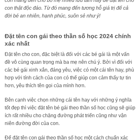
còn mang đến cho bố mẹ nhiều lưu tâm hay để đặt tên cho
con thật độc đáo. Từ đó mang đến tương hỗ giá trị để cả
đời bé an nhiên, hạnh phúc, suôn sẻ như ý!
Đặt tên con gái theo thần số học 2024 chính
xác nhất
Đặt tên cho con, đặc biệt là đối với các bé gái là một vấn
đề vô cùng quan trọng mà ba mẹ nên chú ý. Bởi vì đối với
các bé gái xinh xắn, đáng yêu, việc có một cái tên hay, phù
hợp với tính cách của con có thể giúp con cảm thấy tự tin
hơn, yêu thích tên gọi của mình hơn.
Bên cạnh việc chọn những cái tên hay với những ý nghĩa
tốt đẹp thì việc đặt tên bé gái theo thần số học cũng sẽ giúp
ích rất nhiều cho chặng đường phát triển cũng như vận
niên đường đời của con.
Để đặt tên con gái theo thần số học một cách chuẩn xác