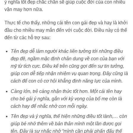
ý nghĩa tốt đẹp chắc chắn sẽ giúp cuộc đời của con nhiều
vận may hơn nữa.
Thực tế cho thấy, những cái tên con gái đẹp và hay là khởi
đầu cho nhiều may mắn đến với cuộc đời. Điều này có thể
đến từ các hỗ trợ sau:
Tên đẹp dễ làm người khác liên tưởng tới những điều
đẹp đẽ, ngầm mặc định chân dung về con của bạn với
mỹ từ tích cực. Điều kể trên cũng gợi đến sự tin tưởng,
giúp con dễ tiếp nhận nhiệm vụ quan trọng. Đây cũng là
cách để con có cơ hội khẳng định năng lực của mình.
Càng lớn, trẻ càng nhận thức tốt hơn. Một cái tên hay
cho bé gái ý nghĩa, gắn với kỳ vọng của bố mẹ còn là
cách hay để nhắc nhở con mỗi ngày.
Tên đẹp và ý nghĩa, thể hiện những điều tốt lành,… còn
giúp bé nhớ thêm về bản thân mình một lần được gọi
tên. Đây là sự nhắc nhở “mình cần phải phấn đấu thế