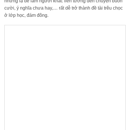
nhưng lạ dễ làm người khác liên tưởng đến chuyện buồn
cười, ý nghĩa chưa hay,… rất dễ trở thành đề tài trêu chọc
ở lớp học, đám đông.