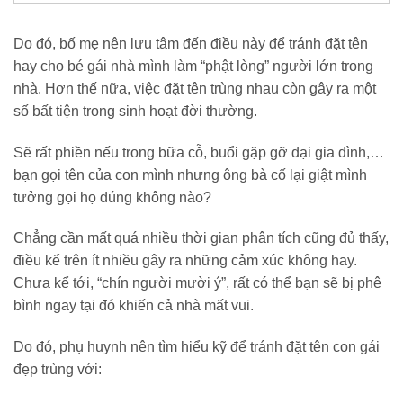
Do đó, bố mẹ nên lưu tâm đến điều này để tránh đặt tên
hay cho bé gái nhà mình làm “phật lòng” người lớn trong
nhà. Hơn thế nữa, việc đặt tên trùng nhau còn gây ra một
số bất tiện trong sinh hoạt đời thường.
Sẽ rất phiền nếu trong bữa cỗ, buổi gặp gỡ đại gia đình,…
bạn gọi tên của con mình nhưng ông bà cố lại giật mình
tưởng gọi họ đúng không nào?
Chẳng cần mất quá nhiều thời gian phân tích cũng đủ thấy,
điều kể trên ít nhiều gây ra những cảm xúc không hay.
Chưa kể tới, “chín người mười ý”, rất có thể bạn sẽ bị phê
bình ngay tại đó khiến cả nhà mất vui.
Do đó, phụ huynh nên tìm hiểu kỹ để tránh đặt tên con gái
đẹp trùng với: