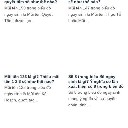
quyết tâm sẽ như thế nào?
sẽ như thế nào?
Mũi tên 159 trong biểu đồ
Mũi tên 147 trong biểu đồ
ngày sinh là Mũi tên Quyết
ngày sinh là Mũi tên Thực Tế
Tâm, được tạo...
hoặc Mũi...
Mũi tên 123 là gì? Thiếu mũi
Số 8 trong biểu đồ ngày
tên 1 2 3 sẽ như thế nào?
sinh là gì? Ý nghĩa số lần
xuất hiện số 8 trong biểu đồ
Mũi tên 123 trong biểu đồ
Số 8 trong biểu đồ ngày sinh
ngày sinh là Mũi tên Kế
mang ý nghĩa về sự quyết
Hoạch, được tạo...
đoán, tính...