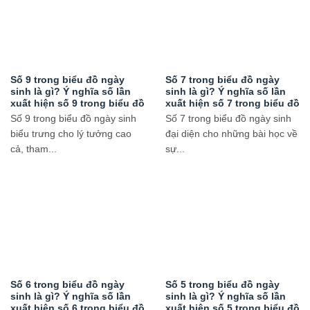
Số 9 trong biểu đồ ngày
Số 7 trong biểu đồ ngày
sinh là gì? Ý nghĩa số lần
sinh là gì? Ý nghĩa số lần
xuất hiện số 9 trong biểu đồ
xuất hiện số 7 trong biểu đồ
Số 9 trong biểu đồ ngày sinh
Số 7 trong biểu đồ ngày sinh
biểu trưng cho lý tưởng cao
đại diện cho những bài học về
cả, tham...
sự...
Số 6 trong biểu đồ ngày
Số 5 trong biểu đồ ngày
sinh là gì? Ý nghĩa số lần
sinh là gì? Ý nghĩa số lần
xuất hiện số 6 trong biểu đồ
xuất hiện số 5 trong biểu đồ