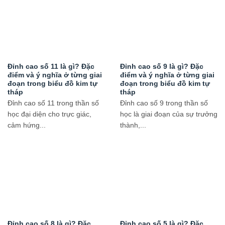
Đỉnh cao số 11 là gì? Đặc
Đỉnh cao số 9 là gì? Đặc
điểm và ý nghĩa ở từng giai
điểm và ý nghĩa ở từng giai
đoạn trong biểu đồ kim tự
đoạn trong biểu đồ kim tự
tháp
tháp
Đỉnh cao số 11 trong thần số
Đỉnh cao số 9 trong thần số
học đại diện cho trực giác,
học là giai đoạn của sự trưởng
cảm hứng...
thành,...
Đỉnh cao số 8 là gì? Đặc
Đỉnh cao số 5 là gì? Đặc