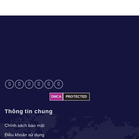
DMCA
PROTECTED
Thông tin chung
Chính sách bảo mật
Điều khoản sử dụng