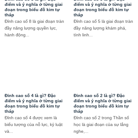
điểm và ý nghĩa ở từng giai
điểm và ý nghĩa ở từng giai
đoạn trong biểu đồ kim tự
đoạn trong biểu đồ kim tự
tháp
tháp
Đỉnh cao số 8 là giai đoạn tràn
Đỉnh cao số 5 là giai đoạn tràn
đầy năng lượng quyền lực,
đầy năng lượng khám phá,
hành động...
tính linh...
Đỉnh cao số 4 là gì? Đặc
Đỉnh cao số 2 là gì? Đặc
điểm và ý nghĩa ở từng giai
điểm và ý nghĩa ở từng giai
đoạn trong biểu đồ kim tự
đoạn trong biểu đồ kim tự
tháp
tháp
Đỉnh cao số 4 được xem là
Đỉnh cao số 2 trong Thần số
biểu tượng của nỗ lực, kỷ luật
học là giai đoạn của sự lắng
và...
nghe,...