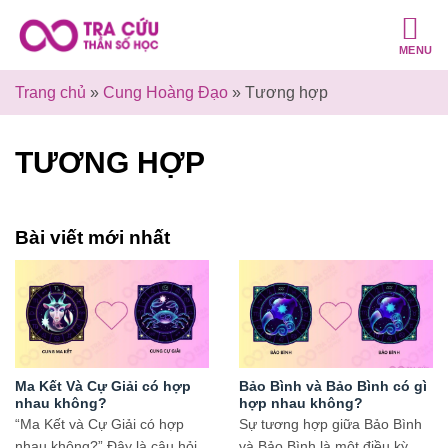
Bỏ
qua
MENU
nội
dung
Trang chủ
»
Cung Hoàng Đạo
»
Tương hợp
TƯƠNG HỢP
Bài viết mới nhất
Ma Kết Và Cự Giải có hợp
Bảo Bình và Bảo Bình có gì
nhau không?
hợp nhau không?
“Ma Kết và Cự Giải có hợp
Sự tương hợp giữa Bảo Bình
nhau không?” Đây là câu hỏi
và Bảo Bình là một điều kỳ