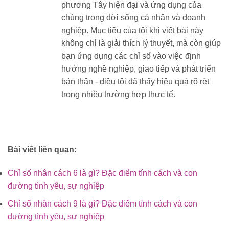
phương Tây hiện đại và ứng dụng của
chúng trong đời sống cá nhân và doanh
nghiệp. Mục tiêu của tôi khi viết bài này
không chỉ là giải thích lý thuyết, mà còn giúp
bạn ứng dụng các chỉ số vào việc định
hướng nghề nghiệp, giao tiếp và phát triển
bản thân - điều tôi đã thấy hiệu quả rõ rệt
trong nhiều trường hợp thực tế.
Bài viết liên quan:
Chỉ số nhân cách 6 là gì? Đặc điểm tính cách và con
đường tình yêu, sự nghiệp
Chỉ số nhân cách 9 là gì? Đặc điểm tính cách và con
đường tình yêu, sự nghiệp