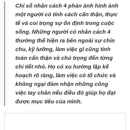
Chỉ số nhân cách 4 phản ánh hình ảnh
một người có tính cách cẩn thận, thực
tế và coi trọng sự ổn định trong cuộc
sống. Những người có nhân cách 4
thường thể hiện ra bên ngoài sự chỉn
chu, kỹ lưỡng, làm việc gì cũng tính
toán cẩn thận và chú trọng đến từng
chi tiết nhỏ. Họ có xu hướng lập kế
hoạch rõ ràng, làm việc có tổ chức và
không ngại đảm nhận những công
việc tay chân nếu điều đó giúp họ đạt
được mục tiêu của mình.