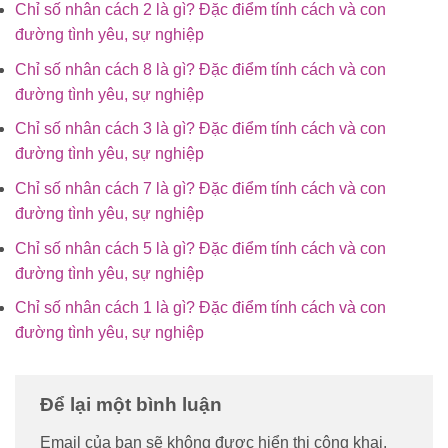
Chỉ số nhân cách 2 là gì? Đặc điểm tính cách và con
đường tình yêu, sự nghiệp
Chỉ số nhân cách 8 là gì? Đặc điểm tính cách và con
đường tình yêu, sự nghiệp
Chỉ số nhân cách 3 là gì? Đặc điểm tính cách và con
đường tình yêu, sự nghiệp
Chỉ số nhân cách 7 là gì? Đặc điểm tính cách và con
đường tình yêu, sự nghiệp
Chỉ số nhân cách 5 là gì? Đặc điểm tính cách và con
đường tình yêu, sự nghiệp
Chỉ số nhân cách 1 là gì? Đặc điểm tính cách và con
đường tình yêu, sự nghiệp
Để lại một bình luận
Email của bạn sẽ không được hiển thị công khai.