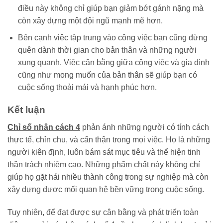
điều này không chỉ giúp bạn giảm bớt gánh nặng mà
còn xây dựng một đội ngũ mạnh mẽ hơn.
Bên cạnh việc tập trung vào công việc bạn cũng đừng
quên dành thời gian cho bản thân và những người
xung quanh. Việc cân bằng giữa công việc và gia đình
cũng như mong muốn của bản thân sẽ giúp bạn có
cuộc sống thoải mái và hạnh phúc hơn.
Kết luận
Chỉ số nhân cách 4
phản ánh những người có tính cách
thực tế, chỉn chu, và cẩn thận trong mọi việc. Họ là những
người kiên định, luôn bám sát mục tiêu và thể hiện tinh
thần trách nhiệm cao. Những phẩm chất này không chỉ
giúp họ gặt hái nhiều thành công trong sự nghiệp mà còn
xây dựng được mối quan hệ bền vững trong cuộc sống.
Tuy nhiên, để đạt được sự cân bằng và phát triển toàn