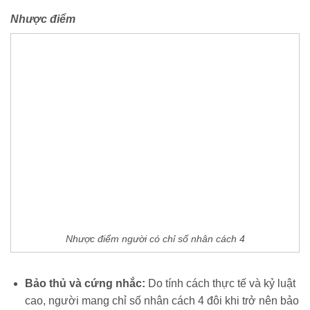
Nhược điểm
Nhược điểm người có chỉ số nhân cách 4
Bảo thủ và cứng nhắc:
Do tính cách thực tế và kỷ luật
cao, người mang chỉ số nhân cách 4 đôi khi trở nên bảo