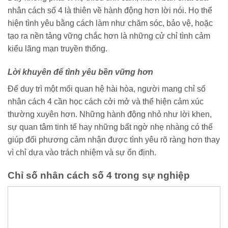
nhân cách số 4 là thiên về hành động hơn lời nói. Họ thể
hiện tình yêu bằng cách làm như chăm sóc, bảo vệ, hoặc
tạo ra nền tảng vững chắc hơn là những cử chỉ tình cảm
kiểu lãng mạn truyền thống.
Lời khuyên để tình yêu bền vững hơn
Để duy trì một mối quan hệ hài hòa, người mang chỉ số
nhân cách 4 cần học cách cởi mở và thể hiện cảm xúc
thường xuyên hơn. Những hành động nhỏ như lời khen,
sự quan tâm tinh tế hay những bất ngờ nhẹ nhàng có thể
giúp đối phương cảm nhận được tình yêu rõ ràng hơn thay
vì chỉ dựa vào trách nhiệm và sự ổn định.
Chỉ số nhân cách số 4 trong sự nghiệp