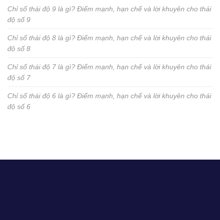
Chỉ số thái độ 9 là gì? Điểm mạnh, hạn chế và lời khuyên cho thái
độ số 9
Chỉ số thái độ 8 là gì? Điểm mạnh, hạn chế và lời khuyên cho thái
độ số 8
Chỉ số thái độ 7 là gì? Điểm mạnh, hạn chế và lời khuyên cho thái
độ số 7
Chỉ số thái độ 6 là gì? Điểm mạnh, hạn chế và lời khuyên cho thái
độ số 6