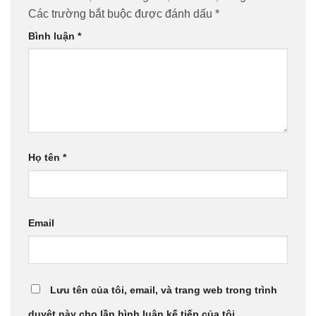
Các trường bắt buộc được đánh dấu
*
Bình luận
*
Họ tên
*
Email
Lưu tên của tôi, email, và trang web trong trình
duyệt này cho lần bình luận kế tiếp của tôi.