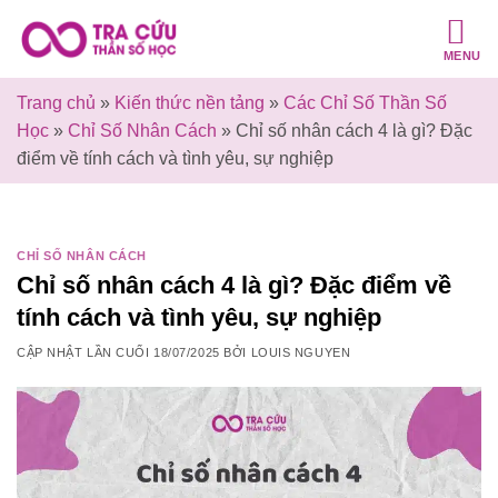
Bỏ
qua
MENU
nội
dung
Trang chủ
»
Kiến thức nền tảng
»
Các Chỉ Số Thần Số
Học
»
Chỉ Số Nhân Cách
»
Chỉ số nhân cách 4 là gì? Đặc
điểm về tính cách và tình yêu, sự nghiệp
CHỈ SỐ NHÂN CÁCH
Chỉ số nhân cách 4 là gì? Đặc điểm về
tính cách và tình yêu, sự nghiệp
CẬP NHẬT LẦN CUỐI
18/07/2025
BỞI
LOUIS NGUYEN