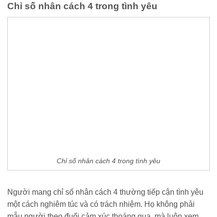
Chỉ số nhân cách 4 trong tình yêu
Chỉ số nhân cách 4 trong tình yêu
Người mang chỉ số nhân cách 4 thường tiếp cận tình yêu
một cách nghiêm túc và có trách nhiệm. Họ không phải
mẫu người theo đuổi cảm xúc thoáng qua, mà luôn xem