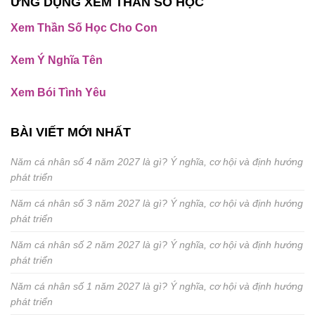
ỨNG DỤNG XEM THẦN SỐ HỌC
Xem Thần Số Học Cho Con
Xem Ý Nghĩa Tên
Xem Bói Tình Yêu
BÀI VIẾT MỚI NHẤT
Năm cá nhân số 4 năm 2027 là gì? Ý nghĩa, cơ hội và định hướng
phát triển
Năm cá nhân số 3 năm 2027 là gì? Ý nghĩa, cơ hội và định hướng
phát triển
Năm cá nhân số 2 năm 2027 là gì? Ý nghĩa, cơ hội và định hướng
phát triển
Năm cá nhân số 1 năm 2027 là gì? Ý nghĩa, cơ hội và định hướng
phát triển