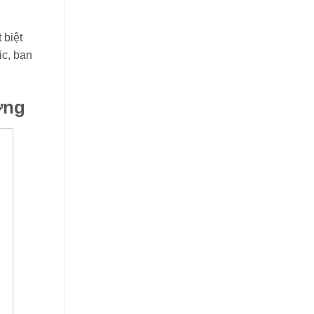
 biệt
ic, bạn
ợng