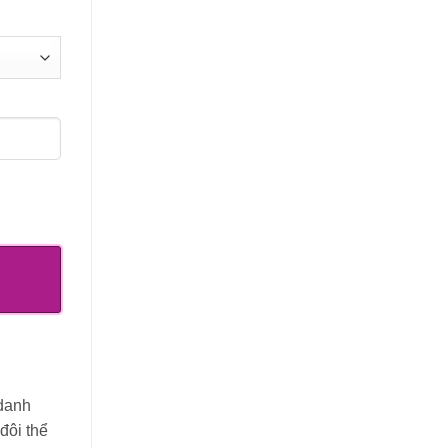
 danh
đôi thể