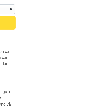
iện cá
ối cảm
t danh
 người.
ời.
ương và