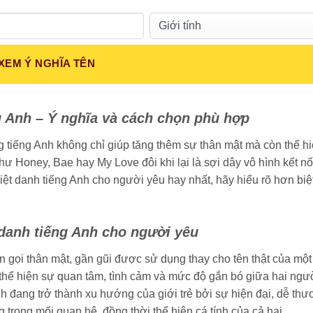
Giới tính:
XEM Ý NGHĨA TÊN
g Anh – Ý nghĩa và cách chọn phù hợp
ng tiếng Anh không chỉ giúp tăng thêm sự thân mật mà còn thể h
hư Honey, Bae hay My Love đôi khi lại là sợi dây vô hình kết n
ệt danh tiếng Anh cho người yêu hay nhất, hãy hiểu rõ hơn biệ
t danh tiếng Anh cho người yêu
ên gọi thân mật, gần gũi được sử dụng thay cho tên thật của một
ó thể hiện sự quan tâm, tình cảm và mức độ gắn bó giữa hai ngư
h đang trở thành xu hướng của giới trẻ bởi sự hiện đại, dễ th
g trong mối quan hệ, đồng thời thể hiện cá tính của cả hai.