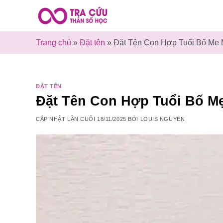
Bỏ
qua
nội
Trang chủ
»
Đặt tên
»
Đặt Tên Con Hợp Tuổi Bố Mẹ 
dung
ĐẶT TÊN
Đặt Tên Con Hợp Tuổi Bố M
CẬP NHẬT LẦN CUỐI
18/11/2025
BỞI
LOUIS NGUYEN