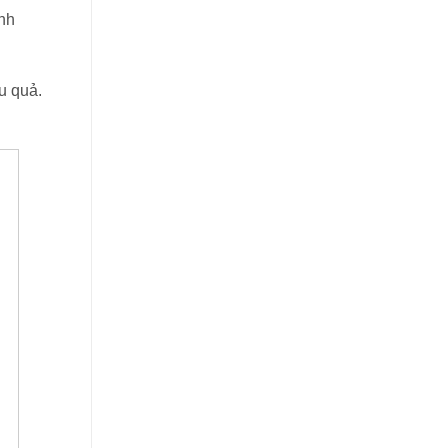
inh
u quả.