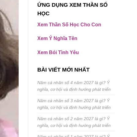
ỨNG DỤNG XEM THẦN SỐ
HỌC
Xem Thần Số Học Cho Con
Xem Ý Nghĩa Tên
Xem Bói Tình Yêu
BÀI VIẾT MỚI NHẤT
Năm cá nhân số 4 năm 2027 là gì? Ý
nghĩa, cơ hội và định hướng phát triển
Năm cá nhân số 3 năm 2027 là gì? Ý
nghĩa, cơ hội và định hướng phát triển
Năm cá nhân số 2 năm 2027 là gì? Ý
nghĩa, cơ hội và định hướng phát triển
Năm cá nhân số 1 năm 2027 là gì? Ý