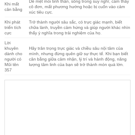
Dễ mệt mỏi tinh thần, sống trong suy nghĩ, cảm thấy
Khi mất
cô đơn, mất phương hướng hoặc bị cuốn vào cảm
cân bằng
xúc tiêu cực.
Khi phát
Trở thành người sâu sắc, có trực giác mạnh, biết
triển tích
chữa lành, truyền cảm hứng và giúp người khác nhìn
cực
thấy ý nghĩa trong trải nghiệm của họ.
Lời
khuyên
Hãy trân trọng trực giác và chiều sâu nội tâm của
dành cho
mình, nhưng đừng quên giữ sự thực tế. Khi bạn biết
người có
cân bằng giữa cảm nhận, lý trí và hành động, năng
Mũi tên
lượng tâm linh của bạn sẽ trở thành món quà lớn.
357