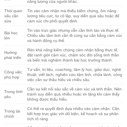
năng lượng của người khác.
Thói quen
Tin vào cảm nhận mà thiếu kiểm chứng, ôm năng
xấu cần
lượng tiêu cực, tự cô lập, suy diễn quá sâu hoặc để
sửa
cảm xúc chi phối quyết định.
Tin vào trực giác nhưng vẫn cần tỉnh táo và thực tế.
Bài học
Chiều sâu tâm linh cần đi cùng sự cân bằng cảm xúc
lớn
và hành động cụ thể.
Rèn khả năng kiểm chứng cảm nhận bằng thực tế,
Hướng
đặt ranh giới cảm xúc, chăm sóc đời sống tinh thần
phát triển
và biến trải nghiệm thành bài học trưởng thành.
Tư vấn, trị liệu, coaching, tâm lý học, giáo dục, nghệ
Công việc
thuật, viết lách, nghiên cứu tâm linh, chữa lành, công
phù hợp
việc cần sự thấu hiểu và chiều sâu.
Cần sự kết nối sâu sắc về cảm xúc và tinh thần. Nên
Trong tình
tránh suy diễn quá nhiều hoặc im lặng khi cảm thấy
yêu
không được thấu hiểu.
Có thể ra quyết định dựa nhiều vào cảm nhận. Cần
Trong tài
kết hợp trực giác với dữ kiện, kế hoạch và sự phân
chính
tích rõ ràng.