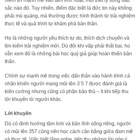
niềm tin mạnh mẽ vào tâm linh hoặc một triết lý sống sâu
sắc nào đó. Tuy nhiên, điểm đặc biệt là đức tin này không
phải mù quáng, mà thường được hình thành từ trải nghiệm
thực tế và quá trình tự khám phá bản thân.
Họ là những người yêu thích tự do, thích dịch chuyển và
tìm kiếm trải nghiệm mới. Dù đôi khi vấp phải thất bại, họ
vẫn xem đó là những bài học quý giá giúp hoàn thiện bản
thân.
Chính sự mạnh mẽ trong việc dấn thân vào hành trình cá
nhân khiến người mang mũi tên 3 5 7 được đánh giá là
kiên cường nhưng cũng có phần bảo thủ – ít khi tiếp thu
lời khuyên từ người khác.
Lời khuyên
Dù có định hướng tâm linh và bản lĩnh sống riêng, người
có mũi tên 357 cũng nên học cách cân bằng giữa đam mê
và thực tế. Việc biết lắng nghe, tiếp thu những lời góp ý