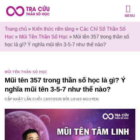
Bỏ
qua
MENU
nội
dung
Trang chủ
»
Kiến thức nền tảng
»
Các Chỉ Số Thần Số
Học
»
Mũi Tên Thần Số Học
»
Mũi tên 357 trong thần số
học là gì? Ý nghĩa mũi tên 3-5-7 như thế nào?
MŨI TÊN THẦN SỐ HỌC
Mũi tên 357 trong thần số học là gì? Ý
nghĩa mũi tên 3-5-7 như thế nào?
CẬP NHẬT LẦN CUỐI
13/07/2026
BỞI
LOUIS NGUYEN