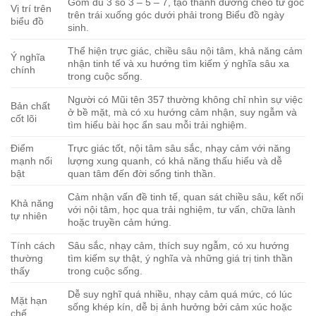
Gồm đủ 3 số 3 – 5 – 7, tạo thành đường chéo từ góc
Vị trí trên
trên trái xuống góc dưới phải trong Biểu đồ ngày
biểu đồ
sinh.
Thể hiện trực giác, chiều sâu nội tâm, khả năng cảm
Ý nghĩa
nhận tinh tế và xu hướng tìm kiếm ý nghĩa sâu xa
chính
trong cuộc sống.
Người có Mũi tên 357 thường không chỉ nhìn sự việc
Bản chất
ở bề mặt, mà có xu hướng cảm nhận, suy ngẫm và
cốt lõi
tìm hiểu bài học ẩn sau mỗi trải nghiệm.
Điểm
Trực giác tốt, nội tâm sâu sắc, nhạy cảm với năng
mạnh nổi
lượng xung quanh, có khả năng thấu hiểu và dễ
bật
quan tâm đến đời sống tinh thần.
Cảm nhận vấn đề tinh tế, quan sát chiều sâu, kết nối
Khả năng
với nội tâm, học qua trải nghiệm, tư vấn, chữa lành
tự nhiên
hoặc truyền cảm hứng.
Tính cách
Sâu sắc, nhạy cảm, thích suy ngẫm, có xu hướng
thường
tìm kiếm sự thật, ý nghĩa và những giá trị tinh thần
thấy
trong cuộc sống.
Dễ suy nghĩ quá nhiều, nhạy cảm quá mức, có lúc
Mặt hạn
sống khép kín, dễ bị ảnh hưởng bởi cảm xúc hoặc
chế