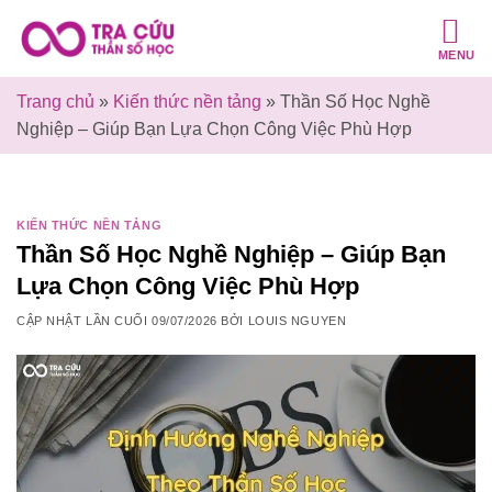
Bỏ
qua
MENU
nội
dung
Trang chủ
»
Kiến thức nền tảng
»
Thần Số Học Nghề
Nghiệp – Giúp Bạn Lựa Chọn Công Việc Phù Hợp
KIẾN THỨC NỀN TẢNG
Thần Số Học Nghề Nghiệp – Giúp Bạn
Lựa Chọn Công Việc Phù Hợp
CẬP NHẬT LẦN CUỐI
09/07/2026
BỞI
LOUIS NGUYEN