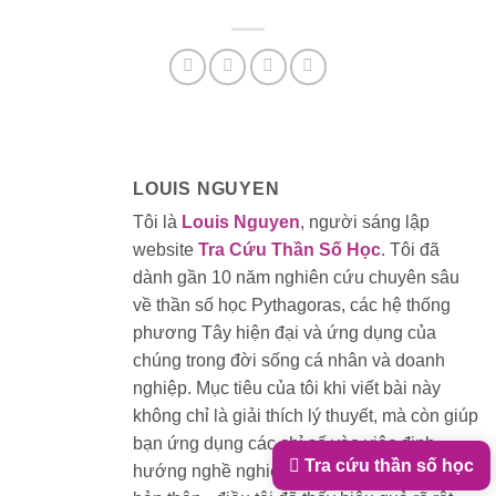
LOUIS NGUYEN
Tôi là
Louis Nguyen
, người sáng lập
website
Tra Cứu Thần Số Học
. Tôi đã
dành gần 10 năm nghiên cứu chuyên sâu
về thần số học Pythagoras, các hệ thống
phương Tây hiện đại và ứng dụng của
chúng trong đời sống cá nhân và doanh
nghiệp. Mục tiêu của tôi khi viết bài này
không chỉ là giải thích lý thuyết, mà còn giúp
bạn ứng dụng các chỉ số vào việc định
Tra cứu thần số học
hướng nghề nghiệp, giao tiếp và phát triển