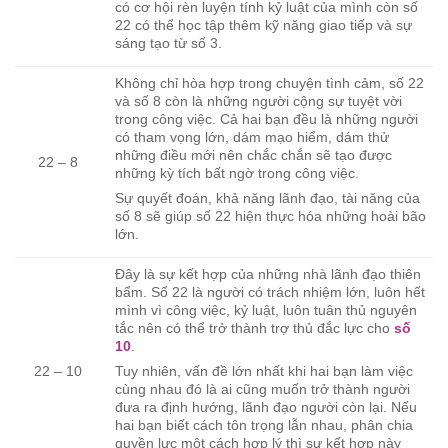
có cơ hội rèn luyện tính kỷ luật của mình còn số
22 có thể học tập thêm kỹ năng giao tiếp và sự
sáng tạo từ số 3.
Không chỉ hòa hợp trong chuyện tình cảm, số 22
và số 8 còn là những người cộng sự tuyệt vời
trong công việc. Cả hai bạn đều là những người
có tham vọng lớn, dám mạo hiểm, dám thử
những điều mới nên chắc chắn sẽ tạo được
22 – 8
những kỳ tích bất ngờ trong công việc.
Sự quyết đoán, khả năng lãnh đạo, tài năng của
số 8 sẽ giúp số 22 hiện thực hóa những hoài bão
lớn.
Đây là sự kết hợp của những nhà lãnh đạo thiên
bẩm. Số 22 là người có trách nhiệm lớn, luôn hết
mình vì công việc, kỷ luật, luôn tuân thủ nguyên
tắc nên có thể trở thành trợ thủ đắc lực cho
số
10
.
22 – 10
Tuy nhiên, vấn đề lớn nhất khi hai bạn làm việc
cùng nhau đó là ai cũng muốn trở thành người
đưa ra định hướng, lãnh đạo người còn lại. Nếu
hai bạn biết cách tôn trọng lẫn nhau, phân chia
quyền lực một cách hợp lý thì sự kết hợp này