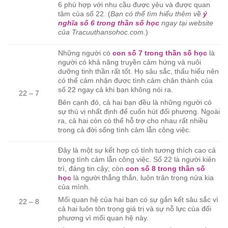
6 phù hợp với nhu cầu được yêu và được quan
tâm của số 22. (
Bạn có thể tìm hiểu thêm về
ý
nghĩa số 6 trong thần số học
ngay tại website
của Tracuuthansohoc.com.
)
Những người có
con số 7 trong thần số học
là
người có khả năng truyền cảm hứng và nuôi
dưỡng tinh thần rất tốt. Họ sâu sắc, thấu hiểu nên
có thể cảm nhận được tình cảm chân thành của
số 22 ngay cả khi bạn không nói ra.
22 – 7
Bên cạnh đó, cả hai bạn đều là những người có
sự thú vị nhất định để cuốn hút đối phương. Ngoài
ra, cả hai còn có thể hỗ trợ cho nhau rất nhiều
trong cả đời sống tình cảm lẫn công việc.
Đây là một sự kết hợp có tính tương thích cao cả
trong tình cảm lẫn công việc. Số 22 là người kiên
trì, đáng tin cậy; còn
con số 8 trong thần số
học
là người thẳng thắn, luôn trân trọng nửa kia
của mình.
Mối quan hệ của hai bạn có sự gắn kết sâu sắc vì
22 – 8
cả hai luôn tôn trọng giá trị và sự nỗ lực của đối
phương vì mối quan hệ này.