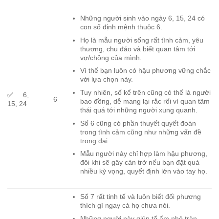
Những người sinh vào ngày 6, 15, 24 có
con số định mệnh thuộc 6.
Họ là mẫu người sống rất tình cảm, yêu
thương, chu đáo và biết quan tâm tới
vợ/chồng của mình.
Vì thế bạn luôn có hậu phương vững chắc
với lựa chọn này.
Tuy nhiên, số kể trên cũng có thể là người
✅ 6,
6
bao đồng, dễ mang lại rắc rối vì quan tâm
15, 24
thái quá tới những người xung quanh.
Số 6 cũng có phần thuyết quyết đoán
trong tình cảm cũng như những vấn đề
trọng đại.
Mẫu người này chỉ hợp làm hậu phương,
đôi khi sẽ gây cản trở nếu bạn đặt quá
nhiều kỳ vọng, quyết định lớn vào tay họ.
Số 7 rất tinh tế và luôn biết đối phương
thích gì ngay cả họ chưa nói.
Những người này giúp tổ ấm nhỏ tràn