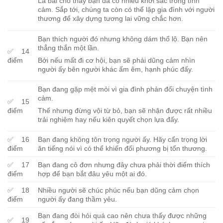
Lá bài cho thấy bạn đã có nhiều khởi sắc trong tình
cảm. Sắp tới, chúng ta còn có thể lập gia đình với người
thương để xây dựng tương lai vững chắc hơn.
Bạn thích người đó nhưng không dám thổ lộ. Bạn nên
thẳng thắn một lần.
✅ 14
điểm
Bởi nếu mất đi cơ hội, bạn sẽ phải dũng cảm nhìn
người ấy bên người khác ấm êm, hạnh phúc đấy.
Bạn đang gặp mệt mỏi vì gia đình phản đối chuyện tình
cảm.
✅ 15
điểm
Thế nhưng đừng vội từ bỏ, bạn sẽ nhận được rất nhiều
trải nghiệm hay nếu kiên quyết chọn lựa đấy.
✅ 16
Bạn đang không tôn trọng người ấy. Hãy cẩn trọng lời
điểm
ăn tiếng nói vì có thể khiến đối phương bị tổn thương.
✅ 17
Bạn đang cô đơn nhưng đây chưa phải thời điểm thích
điểm
hợp để bạn bắt đâu yêu một ai đó.
✅ 18
Nhiều người sẽ chúc phúc nếu bạn dũng cảm chọn
điểm
người ấy đang thầm yêu.
Bạn đang đòi hỏi quá cao nên chưa thấy được những
✅ 19