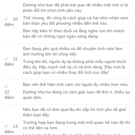
Dường như bạn đã phải trải qua rất nhiều mệt mỏi vì bị
phản đối khi chọn tình yêu này.
Thế nhưng, đó cũng là cách giúp cả hai nhìn nhận xem
✅ 10
bản thân yêu đối phương nhiều đến thế nào.
điểm
Bạn hãy kiên trì theo đuổi và lắng nghe con tim mách
bảo để có những ngọt ngào xứng đáng.
Bạn đang yêu quá nhiều và để chuyện tình cảm làm
ảnh hưởng lớn tới công việc.
✅ 11
Trong khi đó, người ấy lại không phải mẫu người thích
điểm
điều ấy. Hãy mạnh mẽ và có cá tính riêng. Đây mới là
cách giúp bạn có nhiều thay đổi tích cực đấy!
Bạn nên thể hiện tình cảm với người ấy nhiều hơn nữa.
✅
12
Dường như họ đang có cảm giác bạn rất thờ ơ, thiếu sự
điểm
quan tâm.
Nếu bạn đã cô đơn quá lâu thì sắp tới tình yêu sẽ ghé
thăm bạn đấy.
Trường hợp bạn đang trong một mối quan hệ nào đó thì
✅ 13
có thể tiến xa hơn.
điểm