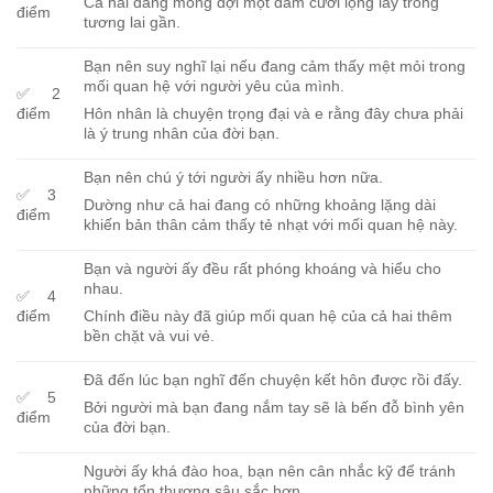
Cả hai đang mong đợi một đám cưới lộng lẫy trong
điểm
tương lai gần.
Bạn nên suy nghĩ lại nếu đang cảm thấy mệt mỏi trong
mối quan hệ với người yêu của mình.
✅ 2
điểm
Hôn nhân là chuyện trọng đại và e rằng đây chưa phải
là ý trung nhân của đời bạn.
Bạn nên chú ý tới người ấy nhiều hơn nữa.
✅ 3
Dường như cả hai đang có những khoảng lặng dài
điểm
khiến bản thân cảm thấy tẻ nhạt với mối quan hệ này.
Bạn và người ấy đều rất phóng khoáng và hiểu cho
nhau.
✅ 4
điểm
Chính điều này đã giúp mối quan hệ của cả hai thêm
bền chặt và vui vẻ.
Đã đến lúc bạn nghĩ đến chuyện kết hôn được rồi đấy.
✅ 5
Bởi người mà bạn đang nắm tay sẽ là bến đỗ bình yên
điểm
của đời bạn.
Người ấy khá đào hoa, bạn nên cân nhắc kỹ để tránh
những tổn thương sâu sắc hơn.