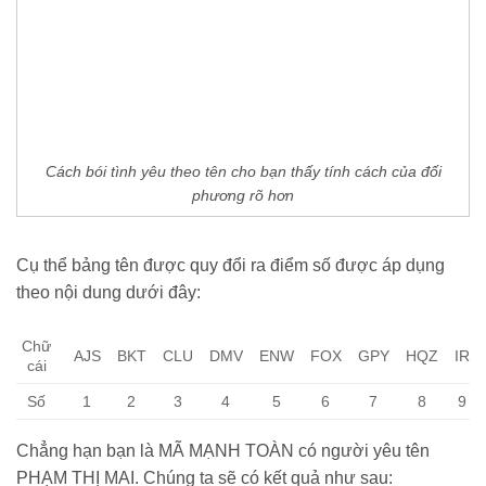
Cách bói tình yêu theo tên cho bạn thấy tính cách của đối
phương rõ hơn
Cụ thể bảng tên được quy đổi ra điểm số được áp dụng
theo nội dung dưới đây:
Chữ
AJS
BKT
CLU
DMV
ENW
FOX
GPY
HQZ
IR
cái
Số
1
2
3
4
5
6
7
8
9
Chẳng hạn bạn là MÃ MẠNH TOÀN có người yêu tên
PHẠM THỊ MAI. Chúng ta sẽ có kết quả như sau: