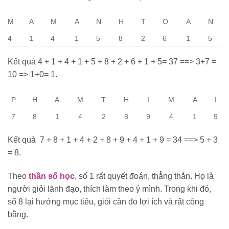
M
A
M
A
N
H
T
O
A
N
4
1
4
1
5
8
2
6
1
5
Kết quả 4 + 1 + 4 + 1 + 5 + 8 + 2 + 6 + 1 + 5= 37 ==> 3+7 =
10 => 1+0= 1.
P
H
A
M
T
H
I
M
A
I
7
8
1
4
2
8
9
4
1
9
Kết quả 7 + 8 + 1 + 4 + 2 + 8 + 9 + 4 + 1 + 9 = 34 ==> 5 + 3
= 8.
Theo
thần số học
, số 1 rất quyết đoán, thẳng thắn. Họ là
người giỏi lãnh đạo, thích làm theo ý mình. Trong khi đó,
số 8 lại hướng mục tiêu, giỏi cân đo lợi ích và rất công
bằng.