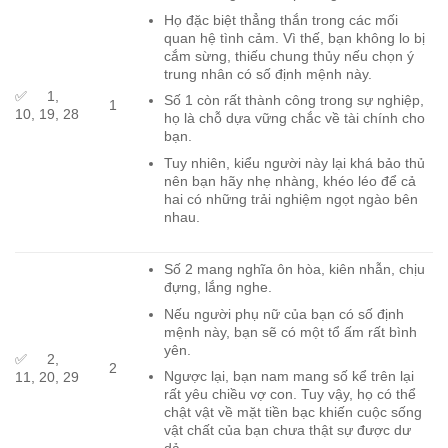
Họ đặc biệt thẳng thắn trong các mối
quan hệ tình cảm. Vì thế, bạn không lo bị
cắm sừng, thiếu chung thủy nếu chọn ý
trung nhân có số định mệnh này.
✅ 1,
Số 1 còn rất thành công trong sự nghiệp,
1
10, 19, 28
họ là chỗ dựa vững chắc về tài chính cho
bạn.
Tuy nhiên, kiểu người này lại khá bảo thủ
nên bạn hãy nhẹ nhàng, khéo léo để cả
hai có những trải nghiệm ngọt ngào bên
nhau.
Số 2 mang nghĩa ôn hòa, kiên nhẫn, chịu
đựng, lắng nghe.
Nếu người phụ nữ của bạn có số định
mệnh này, bạn sẽ có một tổ ấm rất bình
yên.
✅ 2,
2
Ngược lại, bạn nam mang số kể trên lại
11, 20, 29
rất yêu chiều vợ con. Tuy vậy, họ có thể
chật vật về mặt tiền bạc khiến cuộc sống
vật chất của bạn chưa thật sự được dư