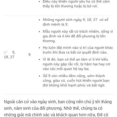
Điều này khiến người yêu họ có thể cảm
thấy bị tổn thương hoặc bị bỏ rơi.
Những người sinh ngày 9, 18, 27 có số
định mệnh là 9.
Mẫu người này rất có trách nhiệm, sống vì
gia đình và ít khi để đối phương bị tổn
thương.
Họ luôn đặt mình vào vị trí của người khác
✅ 9,
trước khi đưa ra bất cứ quyết định nào.
9
18, 27
Vì lẽ đó, bạn có thể an tâm vì ít khi kiểu
người này gặp rắc rối, bị hãm hại hay rơi
vào các mối quan hệ tay ba.
Số 9 còn nhiều tiềm năng, sớm thành
công, giàu có, cuốn hút khiến người bạn
đời không khỏi hạnh phúc và bất ngờ.
Ngoài căn cứ vào ngày sinh, bạn cũng nên chú ý tới tháng
sinh, năm sinh của đối phương. Nhờ thế, chúng ta có
những giải mã chính xác và khách quan hơn nữa. Để có