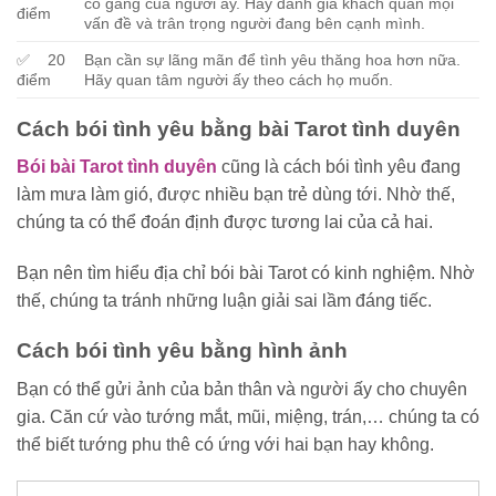
cố gắng của người ấy. Hãy đánh giá khách quan mọi
điểm
vấn đề và trân trọng người đang bên cạnh mình.
✅ 20
Bạn cần sự lãng mãn để tình yêu thăng hoa hơn nữa.
điểm
Hãy quan tâm người ấy theo cách họ muốn.
Cách bói tình yêu bằng bài Tarot tình duyên
Bói bài Tarot tình duyên
cũng là cách bói tình yêu đang
làm mưa làm gió, được nhiều bạn trẻ dùng tới. Nhờ thế,
chúng ta có thể đoán định được tương lai của cả hai.
Bạn nên tìm hiểu địa chỉ bói bài Tarot có kinh nghiệm. Nhờ
thế, chúng ta tránh những luận giải sai lầm đáng tiếc.
Cách bói tình yêu bằng hình ảnh
Bạn có thể gửi ảnh của bản thân và người ấy cho chuyên
gia. Căn cứ vào tướng mắt, mũi, miệng, trán,… chúng ta có
thể biết tướng phu thê có ứng với hai bạn hay không.