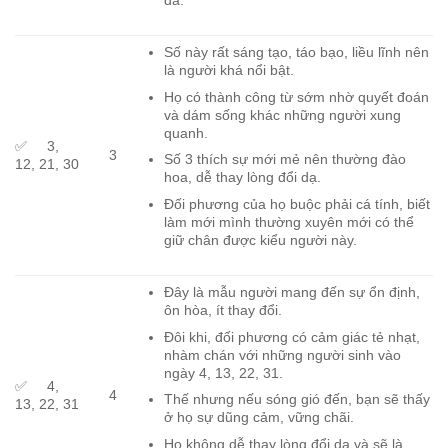
dả.
Số này rất sáng tạo, táo bạo, liều lĩnh nên
là người khá nổi bật.
Họ có thành công từ sớm nhờ quyết đoán
và dám sống khác những người xung
quanh.
✅ 3,
3
Số 3 thích sự mới mẻ nên thường đào
12, 21, 30
hoa, dễ thay lòng đổi dạ.
Đối phương của họ buộc phải cá tính, biết
làm mới mình thường xuyên mới có thể
giữ chân được kiểu người này.
Đây là mẫu người mang đến sự ổn định,
ôn hòa, ít thay đổi.
Đôi khi, đối phương có cảm giác tẻ nhạt,
nhàm chán với những người sinh vào
ngày 4, 13, 22, 31.
✅ 4,
4
Thế nhưng nếu sóng gió đến, bạn sẽ thấy
13, 22, 31
ở họ sự dũng cảm, vững chãi.
Họ không dễ thay lòng đổi dạ và sẽ là