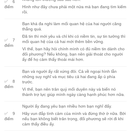
✅ 6
điểm
Hình như đây chưa phải một nửa mà bạn đang tìm kiếm
rồi.
Bạn khá đa nghi làm mối quan hệ của hai người căng
thẳng quá.
Đã tin thì mới yêu và chỉ khi có niềm tin, sự tin tưởng thì
✅ 7
mối quan hệ của cả hai mới thêm bền vững.
điểm
Vì thế, bạn hãy hỏi chính mình có đủ niềm tin dành cho
đối phương? Nếu không, bạn nên giải thoát cho người
ấy để họ cảm thấy thoải mái hơn.
Bạn và người ấy rất xứng đôi. Cả về ngoại hình lẫn
những suy nghĩ và mục tiêu cả hai đang ấp ủ phía
✅ 8
trước.
điểm
Vì thế, bạn nên trân quý mối duyên này và biến nó
thành trợ lực giúp mình ngày càng hạnh phúc hơn nữa.
Người ấy đang yêu bạn nhiều hơn bạn nghĩ đấy.
✅ 9
Hãy vun đắp tình cảm của mình và đừng thờ ờ nữa. Bởi
điểm
nếu bạn không biết trân trọng, đối phương sẽ rời đi khi
cảm thấy điều ấy.