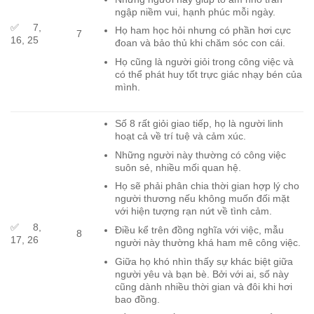
ngập niềm vui, hạnh phúc mỗi ngày.
✅ 7,
Họ ham học hỏi nhưng có phần hơi cực
7
16, 25
đoan và bảo thủ khi chăm sóc con cái.
Họ cũng là người giỏi trong công việc và
có thể phát huy tốt trực giác nhạy bén của
mình.
Số 8 rất giỏi giao tiếp, họ là người linh
hoạt cả về trí tuệ và cảm xúc.
Những người này thường có công việc
suôn sẻ, nhiều mối quan hệ.
Họ sẽ phải phân chia thời gian hợp lý cho
người thương nếu không muốn đối mặt
với hiện tượng rạn nứt về tình cảm.
✅ 8,
Điều kể trên đồng nghĩa với việc, mẫu
8
17, 26
người này thường khá ham mê công việc.
Giữa họ khó nhìn thấy sự khác biệt giữa
người yêu và bạn bè. Bởi với ai, số này
cũng dành nhiều thời gian và đôi khi hơi
bao đồng.