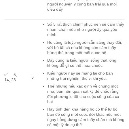
người nguyện ý cùng bạn trải qua mọi
điều đấy.
Số 5 rất thích chinh phục nên sẽ cảm thấy
nhàm chán nếu như người ấy quá yêu
mình.
Họ cũng là tuýp người sẵn sàng thay đổi,
vứt bỏ tất cả nếu không còn cảm thấy
hứng thú trong một mối quan hệ.
Đây cũng là kiểu người sống thật lòng,
không dễ gì có thể mua chuộc.
Kiểu người này sẽ mang lại cho bạn
✅ 5,
5
những trải nghiệm thú vị khi yêu.
14, 23
Thế nhưng nếu xác định về chung một
nhà, bạn nên quan sát kỹ để chắc rằng
đối phương lo tốt cho cuộc sống của cả
hai.
Hãy tính đến khả năng họ có thể từ bỏ
bạn để sống một cuộc đời khác nếu một
ngày bỗng dưng cảm thấy chán mà không
có một lý do cụ thể.