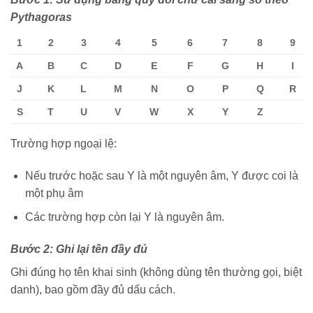
Pythagoras
1
2
3
4
5
6
7
8
9
A
B
C
D
E
F
G
H
I
J
K
L
M
N
O
P
Q
R
S
T
U
V
W
X
Y
Z
Trường hợp ngoại lệ:
Nếu trước hoặc sau Y là một nguyên âm, Y được coi là
một phụ âm
Các trường hợp còn lại Y là nguyên âm.
Bước 2: Ghi lại tên đầy đủ
Ghi đúng họ tên khai sinh (không dùng tên thường gọi, biệt
danh), bao gồm đầy đủ dấu cách.