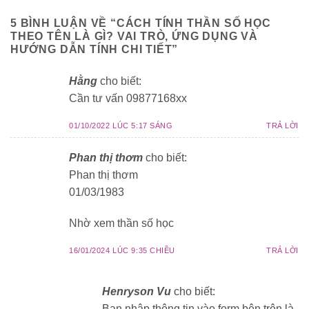
5 BÌNH LUẬN VỀ “
CÁCH TÍNH THẦN SỐ HỌC
THEO TÊN LÀ GÌ? VAI TRÒ, ỨNG DỤNG VÀ
HƯỚNG DẪN TÍNH CHI TIẾT
”
Hằng
cho biết:
Cần tư vấn 09877168xx
01/10/2022 LÚC 5:17 SÁNG
TRẢ LỜI
Phan thị thơm
cho biết:
Phan thị thơm
01/03/1983
Nhờ xem thần số học
16/01/2024 LÚC 9:35 CHIỀU
TRẢ LỜI
Henryson Vu
cho biết:
Bạn nhập thông tin vào form bên trên là