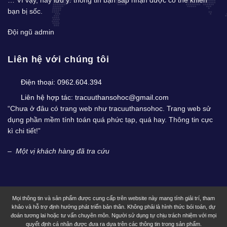
… Vì vậy, hãy lưu ý: thông tin bạn sắp nhận được có thể khiến
bạn bị sốc.
Đội ngũ admin
Liên hệ với chúng tôi
Điện thoại:
0962.604.394
Liên hệ hợp tác:
tracuuthansohoc@gmail.com
“Chưa ở đâu có trang web như tracuuthansohoc. Trang web sử
dụng phần mềm tính toán quá phức tạp, quá hay. Thông tin cực
kì chi tiết!”
–
Một vị khách hàng đã tra cứu
Mọi thông tin và sản phẩm được cung cấp trên website này mang tính giải trí, tham
khảo và hỗ trợ định hướng phát triển bản thân. Không phải là hình thức bói toán, dự
đoán tương lai hoặc tư vấn chuyên môn. Người sử dụng tự chịu trách nhiệm với mọi
quyết định cá nhân được đưa ra dựa trên các thông tin trong sản phẩm.