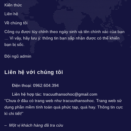
Kiến thức
Liên hệ
Về chúng tôi
Công cụ được tùy chỉnh theo ngày sinh và tên chính xác của bạn
… Vì vậy, hãy lưu ý: thông tin bạn sắp nhận được có thể khiến
bạn bị sốc.
Đội ngũ admin
Liên hệ với chúng tôi
Điện thoại:
0962.604.394
Liên hệ hợp tác:
tracuuthansohoc@gmail.com
“Chưa ở đâu có trang web như tracuuthansohoc. Trang web sử
dụng phần mềm tính toán quá phức tạp, quá hay. Thông tin cực
kì chi tiết!”
–
Một vị khách hàng đã tra cứu