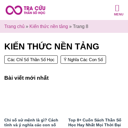
Bỏ
qua
MENU
nội
dung
Trang chủ
»
Kiến thức nền tảng
»
Trang 8
KIẾN THỨC NỀN TẢNG
Các Chỉ Số Thần Số Học
Ý Nghĩa Các Con Số
Bài viết mới nhất
Chỉ số sứ mệnh là gì? Cách
Top 8+ Cuốn Sách Thần Số
tính và ý nghĩa các con số
Học Hay Nhất Mọi Thời Đại