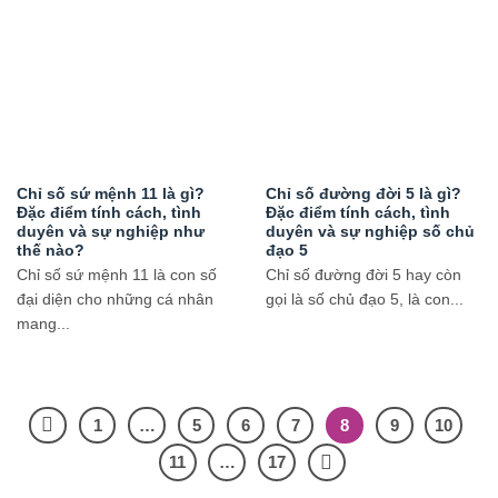
Chỉ số sứ mệnh 11 là gì?
Chỉ số đường đời 5 là gì?
Đặc điểm tính cách, tình
Đặc điểm tính cách, tình
duyên và sự nghiệp như
duyên và sự nghiệp số chủ
thế nào?
đạo 5
Chỉ số sứ mệnh 11 là con số
Chỉ số đường đời 5 hay còn
đại diện cho những cá nhân
gọi là số chủ đạo 5, là con...
mang...
1
…
5
6
7
8
9
10
11
…
17