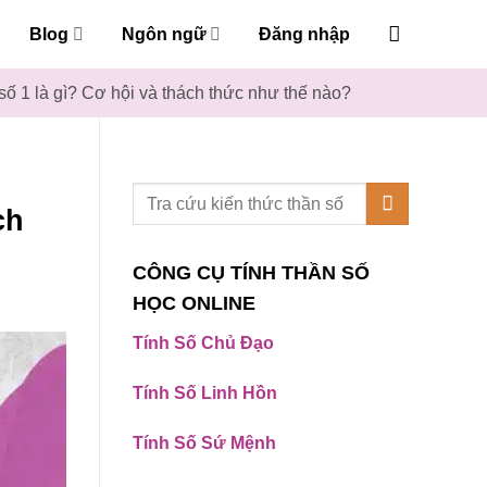
Blog
Ngôn ngữ
Đăng nhập
số 1 là gì? Cơ hội và thách thức như thế nào?
ch
CÔNG CỤ TÍNH THẦN SỐ
HỌC ONLINE
Tính Số Chủ Đạo
Tính Số Linh Hồn
Tính Số Sứ Mệnh