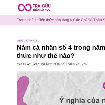
Bỏ
qua
nội
Trang chủ
»
Kiến thức nền tảng
»
Các Chỉ Số Thần 
dung
NĂM CÁ NHÂN
Năm cá nhân số 4 trong năm t
thức như thế nào?
CẬP NHẬT LẦN CUỐI
16/01/2026
BỞI
LOUIS NGUYEN