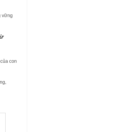
g vững
từ
 của con
ng,