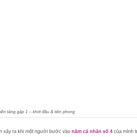
 nền tảng gặp 1 – khởi đầu & tiên phong
ạn xảy ra khi một người bước vào
năm cá nhân số 4
của mình t