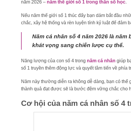
năm 2026 –
năm thế giới số 1 trong thần số học
.
Nếu năm thế giới số 1 thúc đẩy bạn dám bắt đầu nhữ
chắc, xây hệ thống và rèn luyện tính kỷ luật để đảm 
Năm cá nhân số 4 năm 2026 là năm b
khát vọng sang chiến lược cụ thể.
Năng lượng của con số 4 trong
năm cá nhân
giúp bạ
số 1 truyền thêm động lực và quyết tâm tiến về phía t
Năm này thường diễn ra không dễ dàng, bạn có thể gặ
thành quả đạt được sẽ là bước đệm vững chắc cho hàn
Cơ hội của năm cá nhân số 4 t