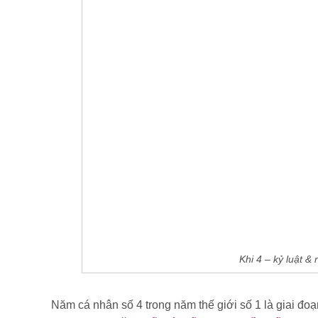
Khi 4 – kỷ luật &
Năm cá nhân số 4 trong năm thế giới số 1 là giai đo