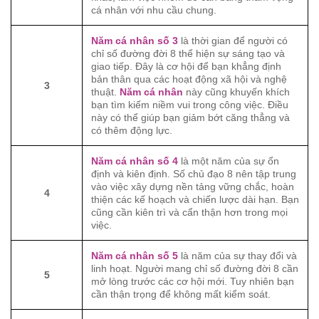
cá nhân với nhu cầu chung.
Năm cá nhân số 3
là thời gian để người có
chỉ số đường đời 8 thể hiện sự sáng tạo và
giao tiếp. Đây là cơ hội để bạn khẳng định
bản thân qua các hoạt động xã hội và nghệ
3
thuật.
Năm cá nhân
này cũng khuyến khích
bạn tìm kiếm niềm vui trong công việc. Điều
này có thể giúp bạn giảm bớt căng thẳng và
có thêm động lực.
Năm cá nhân số 4
là một năm của sự ổn
định và kiên định. Số chủ đạo 8 nên tập trung
vào việc xây dựng nền tảng vững chắc, hoàn
4
thiện các kế hoạch và chiến lược dài hạn. Bạn
cũng cần kiên trì và cẩn thận hơn trong mọi
việc.
Năm cá nhân số 5
là năm của sự thay đổi và
linh hoạt. Người mang chỉ số đường đời 8 cần
5
mở lòng trước các cơ hội mới. Tuy nhiên bạn
cần thận trọng để không mất kiểm soát.