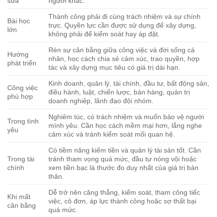
sửa
người khác.
Thành công phải đi cùng trách nhiệm và sự chính
Bài học
trực. Quyền lực cần được sử dụng để xây dựng,
lớn
không phải để kiểm soát hay áp đặt.
Rèn sự cân bằng giữa công việc và đời sống cá
Hướng
nhân, học cách chia sẻ cảm xúc, trao quyền, hợp
phát triển
tác và xây dựng mục tiêu có giá trị dài hạn.
Kinh doanh, quản lý, tài chính, đầu tư, bất động sản,
Công việc
điều hành, luật, chiến lược, bán hàng, quản trị
phù hợp
doanh nghiệp, lãnh đạo đội nhóm.
Nghiêm túc, có trách nhiệm và muốn bảo vệ người
Trong tình
mình yêu. Cần học cách mềm mại hơn, lắng nghe
yêu
cảm xúc và tránh kiểm soát mối quan hệ.
Có tiềm năng kiếm tiền và quản lý tài sản tốt. Cần
Trong tài
tránh tham vọng quá mức, đầu tư nóng vội hoặc
chính
xem tiền bạc là thước đo duy nhất của giá trị bản
thân.
Dễ trở nên căng thẳng, kiểm soát, tham công tiếc
Khi mất
việc, cô đơn, áp lực thành công hoặc sợ thất bại
cân bằng
quá mức.