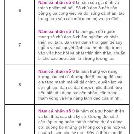
Năm cá nhân số 6
là năm của gia đình và
trách nhiệm xã hội. Số chủ đạo 8 nên cân
6
bằng giữa công việc và đời sống cá nhân, tập
trung hơn vào các mối quan hệ và gia đình.
Năm cá nhân số 7
là thời gian để người
mang số chủ đạo 8 chiêm nghiệm và phát
triển nội tâm. Bạn nên dành thời gian để suy
7
ngẫm về các quyết định của mình, tập trung
vào việc học hỏi và phát triển tinh thần, chuẩn
bị cho các bước tiến lớn trong tương lai.
Năm cá nhân số 8
là năm trùng với năng
lượng của chỉ số đường đời 8, mang đến sự
gia tăng mạnh mẽ về tài chính, quyền lực và
8
sự nghiệp. Bạn sẽ đạt được nhiều thành tựu
nếu biết tận dụng sự kiên nhẫn, cẩn trọng,
tham vọng và khả năng lãnh đạo của mình.
Năm cá nhân số 9
là năm của sự hoàn thiện
và kết thúc các chu kỳ cũ. Đường đời số 8
cần tập trung hoàn thành những dự án dang
9
dở, buông bỏ những gì không còn phù hợp và
chuẩn bị cho chu kỳ mới. Đây là thời gian để