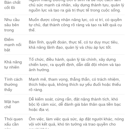
Bản chất
chủ sức mạnh cá nhân, xây dựng thành tựu, quản lý
cốt lõi
nguồn lực và tạo ra giá trị thực tế trong cuộc sống.
Nhu cầu
Muốn được công nhận năng lực, có vị trí, có quyền
sâu bên
tự chủ, đạt thành công rõ ràng và tạo ra kết quả cụ
trong
thể.
Điểm
Bản lĩnh, quyết đoán, thực tế, có tư duy mục tiêu,
mạnh nổi
khả năng lãnh đạo, quản lý và chịu áp lực tốt.
bật
Tổ chức, điều hành, quản lý tài chính, xây dựng
Khả năng
chiến lược, ra quyết định, dẫn dắt đội nhóm và tạo
tự nhiên
ảnh hưởng.
Tính cách
Mạnh mẽ, tham vọng, thẳng thắn, có trách nhiệm,
thường
thích hiệu quả, không thích sự yếu đuối hoặc thiếu
thấy
rõ ràng.
Dễ kiểm soát, cứng rắn, đặt nặng thành tích, khó
Mặt hạn
bộc lộ cảm xúc, dễ đánh giá bản thân qua tiền bạc
chế
hoặc địa vị.
Thói quen
Ôm việc, làm việc quá sức, áp đặt người khác, nóng
xấu cần
vội với kết quả, khó tin tưởng và trao quyền cho