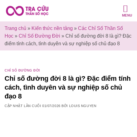
Bỏ
qua
MENU
nội
dung
Trang chủ
»
Kiến thức nền tảng
»
Các Chỉ Số Thần Số
Học
»
Chỉ Số Đường Đời
»
Chỉ số đường đời 8 là gì? Đặc
điểm tính cách, tình duyên và sự nghiệp số chủ đạo 8
CHỈ SỐ ĐƯỜNG ĐỜI
Chỉ số đường đời 8 là gì? Đặc điểm tính
cách, tình duyên và sự nghiệp số chủ
đạo 8
CẬP NHẬT LẦN CUỐI
01/07/2026
BỞI
LOUIS NGUYEN