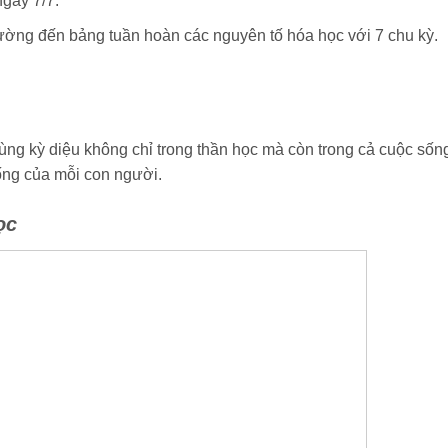
gày 7/7.
tường đến bảng tuần hoàn các nguyên tố hóa học với 7 chu kỳ.
cùng kỳ diệu không chỉ trong thần học mà còn trong cả cuộc sốn
ống của mỗi con người.
ọc