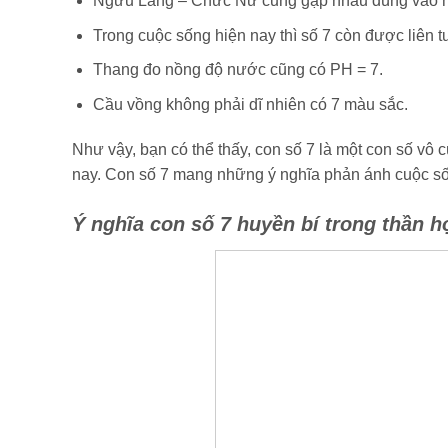
Ngưu Lang – Chức Nữ cũng gặp nhau đúng vào n
Trong cuộc sống hiện nay thì số 7 còn được liên 
Thang đo nồng độ nước cũng có PH = 7.
Cầu vồng không phải dĩ nhiên có 7 màu sắc.
Như vậy, bạn có thể thấy, con số 7 là một con số vô 
nay. Con số 7 mang những ý nghĩa phản ánh cuộc s
Ý nghĩa con số 7 huyền bí trong thần h