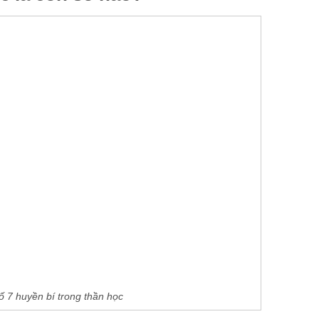
ố 7 huyền bí trong thần học