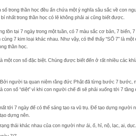
 số trong thần học đều ẩn chứa một ý nghĩa sâu sắc về con ng
 bí nhất trong thần học có lẽ không phải ai cũng biết được.
ng tồn tại 7 ngày trong một tuần, có 7 màu sắc cơ bản, 7 biển, 
nh cùng 7 kim loại khác nhau. Như vậy, có thể thấy “SỐ 7” là một
ong thần học.
à một con số đặc biệt. Chúng được biết đến ở rất nhiều các kh
. Bởi người ta quan niệm rằng đức Phật đã từng bước 7 bước, n
à con số “diệt” vì khi con người chế đi sẽ phải xuống tới 7 tầng 
t tới 7 ngày để có thể sáng tạo ra vũ trụ. Để tạo dựng người n
tạo dựng nên.
ng thái khác nhau của con người như ái, ố, hỉ, nộ, lạc, ai, dục