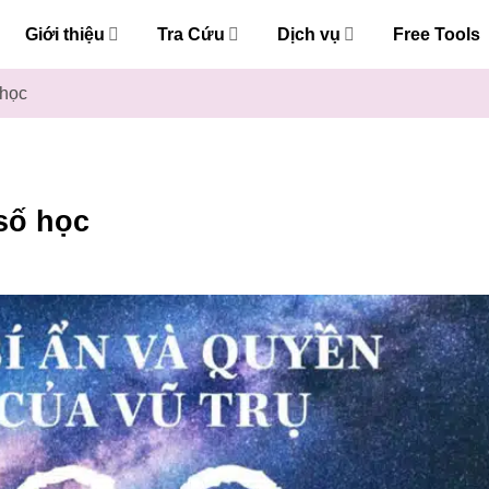
Giới thiệu
Tra Cứu
Dịch vụ
Free Tools
 học
ố học