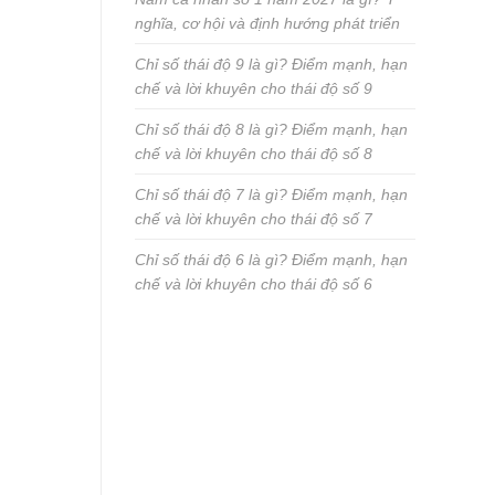
nghĩa, cơ hội và định hướng phát triển
Chỉ số thái độ 9 là gì? Điểm mạnh, hạn
chế và lời khuyên cho thái độ số 9
Chỉ số thái độ 8 là gì? Điểm mạnh, hạn
chế và lời khuyên cho thái độ số 8
Chỉ số thái độ 7 là gì? Điểm mạnh, hạn
chế và lời khuyên cho thái độ số 7
Chỉ số thái độ 6 là gì? Điểm mạnh, hạn
chế và lời khuyên cho thái độ số 6