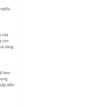
 nghĩa
h của
g con
khả năng
tuệ hơn
 xung
 sắp diễn