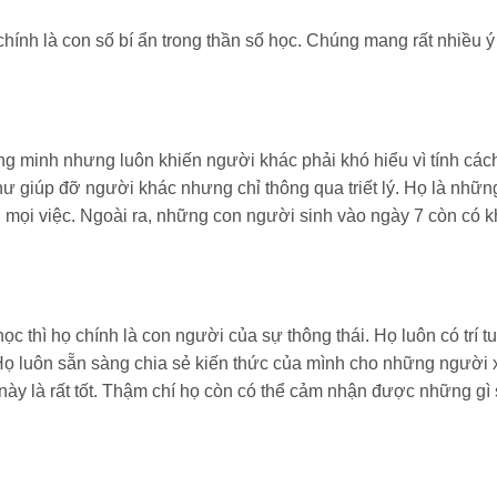
chính là con số bí ẩn trong thần số học. Chúng mang rất nhiều ý
ông minh nhưng luôn khiến người khác phải khó hiểu vì tính các
 giúp đỡ người khác nhưng chỉ thông qua triết lý. Họ là nhữn
i mọi việc. Ngoài ra, những con người sinh vào ngày 7 còn có 
 học thì họ chính là con người của sự thông thái. Họ luôn có trí 
 Họ luôn sẵn sàng chia sẻ kiến thức của mình cho những người
ày là rất tốt. Thậm chí họ còn có thể cảm nhận được những gì