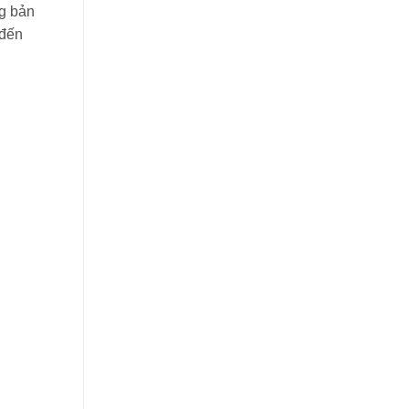
ng bản
 đến