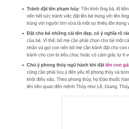
Tránh đặt tên phạm húy
: Tôn kính ông bà, tổ tiê
nên hết sức tránh việc đặt tên bé trùng với tên ôn
trùng với người lớn vừa là một sự thiếu tôn trọn
Đặt cho bé những cái tên đẹp, có ý nghĩa rõ r
của bé. Vì thế, bố mẹ cần phải chọn cho bé một cá
nhận và gọi con nên bố mẹ cần tránh đặt cho con n
tránh cho con bị trêu chọc hoặc có cảm giác tự ti 
Chú ý phong thủy ngũ hành khi đặt
tên con gá
cũng cần phải lưu ý đến yếu tố phong thủy và tươn
khỏi điều xấu. Theo phong thủy, họ Đào thuộc hà
tên liên quan đến mệnh Thủy như Lệ, Giang, Thủy, 