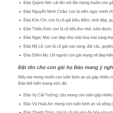
Đào Quỳnh Nhi: cái tên nói lên mong muốn con gái 
Đào Nguyễn Minh Châu: con là viên ngọc minh châ
Đào Kim Chi: con là cô gái kiều diễm, xinh đẹp, q
Đào Thiên Kim: con là cô tiểu thư nhỏ, luôn được
Đào Ngọc Mai: con đẹp như loài hoa mai sang trọ
Đào Mỹ Lệ: con là cô gái cao sang, đài các, quyền
Đào Diễm My: chỉ người con gái mang vẻ đẹp kiều 
Đặt tên cho con gái họ Đào mang ý ngh
Nếu mẹ mong muốn con luôn bình an và gặp nhiều ma
Đào thể hiện mong ước đó:
Đào Vy Cát Tường: cầu mong con luôn gặp nhiều 
Đào Vũ Hoài An: mong con luôn bình an và sống c
Đào Thanh Thúy: con là cô gái vừa ôn hòa vừa m