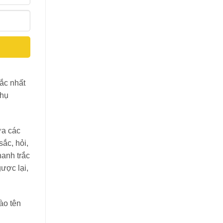
tắc nhất
phụ
ữa các
ắc, hỏi,
hanh trắc
ược lại,
ào tên