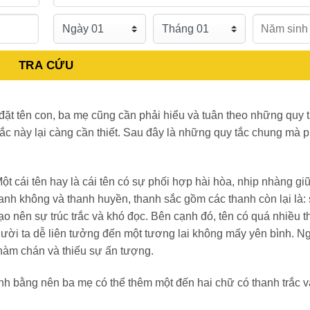
TRA CỨU
 đặt tên con, ba mẹ cũng cần phải hiểu và tuân theo những quy 
 tắc này lại càng cần thiết. Sau đây là những quy tắc chung mà 
Một cái tên hay là cái tên có sự phối hợp hài hòa, nhịp nhàng gi
nh không và thanh huyền, thanh sắc gồm các thanh còn lại là: s
ạo nên sự trúc trắc và khó đọc. Bên cạnh đó, tên có quá nhiều t
ười ta dễ liên tưởng đến một tương lai không mấy yên bình. Ng
nhàm chán và thiếu sự ấn tượng.
anh bằng nên ba mẹ có thể thêm một đến hai chữ có thanh trắc v