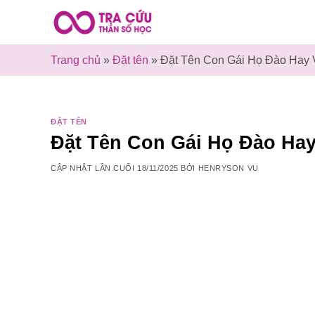
Bỏ
qua
nội
Trang chủ
»
Đặt tên
»
Đặt Tên Con Gái Họ Đào Hay 
dung
ĐẶT TÊN
Đặt Tên Con Gái Họ Đào Hay
CẬP NHẬT LẦN CUỐI
18/11/2025
BỞI
HENRYSON VU