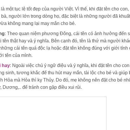
n là một tục lệ tốt đẹp của người Việt. Vì thế, khi đặt tên cho con
g bà, người lớn trong dòng họ, đặc biệt là những người đã khuất
g vừa không mang lại may mắn cho bé.
àng
: Theo quan niệm phương Đông, cái tên có ảnh hưởng đến 
i tên thật hay và ý nghĩa. Bên cạnh đó, tên là thứ mà người khá
hững cái tên quá độc lạ hoặc đặt tên không đúng với giới tính 
với tên của mình.
i hay
: Ngoài việc chú ý ngữ điệu và ý nghĩa, khi đặt tên cho co
g sinh, tương khắc để thu hút may mắn, tài lộc cho bé và giúp 
nh Hỏa mà Hỏa thì kỵ Thủy. Do đó, mẹ không nên đặt cho bé nh
Dương,.. để tránh con gặp điều xui rủi.