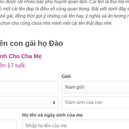
iều được rất nhiều bậc phụ huynh quan tâm. Cái tên là thứ mà m
có một cái tên đẹp là điều vô cùng quan trọng. Bài viết dưới đây 
 bé gái, đồng thời gợi ý những cái tên hay, ý nghĩa và ấn tượng 
chọn cho công chúa nhà mình một cái tên thật đẹp nhé.
tên con gái họ Đào
ành Cho Cha Mẹ
ến 17 tuổi.
Giới
Họ tên và ngày sinh của mẹ