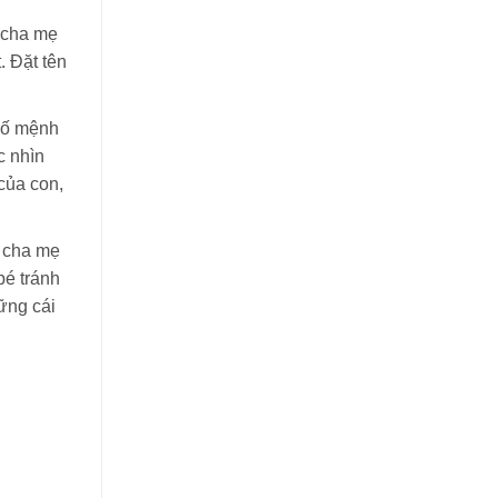
, cha mẹ
. Đặt tên
số mệnh
c nhìn
của con,
n cha mẹ
bé tránh
ững cái