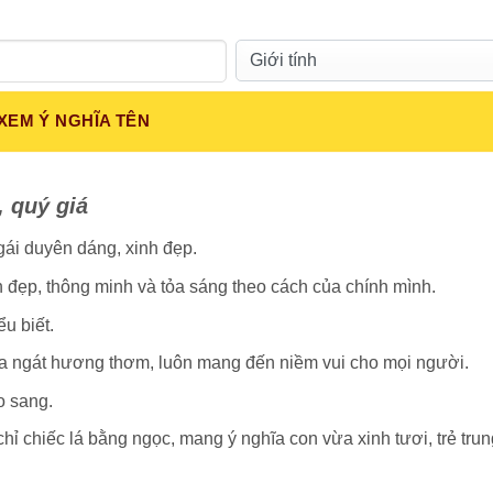
Giới tính:
XEM Ý NGHĨA TÊN
, quý giá
ái duyên dáng, xinh đẹp.
h đẹp, thông minh và tỏa sáng theo cách của chính mình.
u biết.
a ngát hương thơm, luôn mang đến niềm vui cho mọi người.
o sang.
hỉ chiếc lá bằng ngọc, mang ý nghĩa con vừa xinh tươi, trẻ tru