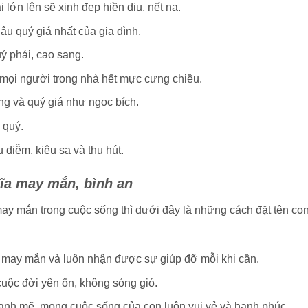
lớn lên sẽ xinh đẹp hiền dịu, nết na.
u quý giá nhất của gia đình.
uý phái, cao sang.
 mọi người trong nhà hết mực cưng chiều.
ng và quý giá như ngọc bích.
 quý.
diễm, kiêu sa và thu hút.
ĩa may mắn, bình an
y mắn trong cuộc sống thì dưới đây là những cách đặt tên con
may mắn và luôn nhận được sự giúp đỡ mỗi khi cần.
uộc đời yên ổn, không sóng gió.
ạnh mẽ, mong cuộc sống của con luôn vui vẻ và hạnh phúc.