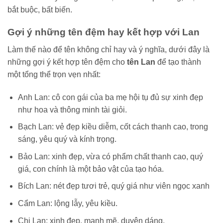
bắt buộc, bất biến.
Gợi ý những tên đệm hay kết hợp với Lan
Làm thế nào để tên không chỉ hay và ý nghĩa, dưới đây là
những gợi ý kết hợp tên đệm cho
tên Lan
để tạo thành
một tổng thể trọn vẹn nhất:
Anh Lan: cô con gái của ba mẹ hội tụ đủ sự xinh đẹp
như hoa và thông minh tài giỏi.
Bạch Lan: vẻ đẹp kiều diễm, cốt cách thanh cao, trong
sáng, yêu quý và kính trọng.
Bảo Lan: xinh đẹp, vừa có phẩm chất thanh cao, quý
giá, con chính là một bảo vật của tạo hóa.
Bích Lan: nét đẹp tươi trẻ, quý giá như viên ngọc xanh
Cẩm Lan: lộng lẫy, yêu kiều.
Chi Lan: xinh đẹp, mạnh mẽ, duyên dáng.