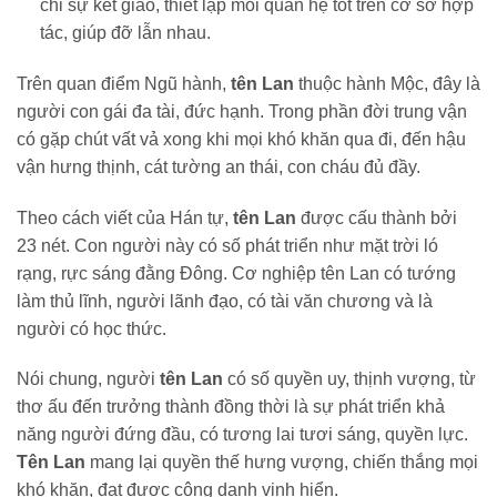
chỉ sự kết giao, thiết lập mối quan hệ tốt trên cơ sở hợp
tác, giúp đỡ lẫn nhau.
Trên quan điểm Ngũ hành,
tên Lan
thuộc hành Mộc, đây là
người con gái đa tài, đức hạnh. Trong phần đời trung vận
có gặp chút vất vả xong khi mọi khó khăn qua đi, đến hậu
vận hưng thịnh, cát tường an thái, con cháu đủ đầy.
Theo cách viết của Hán tự,
tên Lan
được cấu thành bởi
23 nét. Con người này có số phát triển như mặt trời ló
rạng, rực sáng đằng Đông. Cơ nghiệp tên Lan có tướng
làm thủ lĩnh, người lãnh đạo, có tài văn chương và là
người có học thức.
Nói chung, người
tên Lan
có số quyền uy, thịnh vượng, từ
thơ ấu đến trưởng thành đồng thời là sự phát triển khả
năng người đứng đầu, có tương lai tươi sáng, quyền lực.
Tên Lan
mang lại quyền thế hưng vượng, chiến thắng mọi
khó khăn, đạt được công danh vinh hiển.