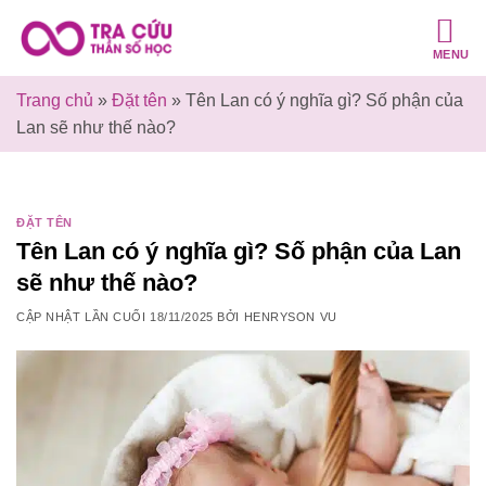
Bỏ
qua
MENU
nội
dung
Trang chủ
»
Đặt tên
»
Tên Lan có ý nghĩa gì? Số phận của
Lan sẽ như thế nào?
ĐẶT TÊN
Tên Lan có ý nghĩa gì? Số phận của Lan
sẽ như thế nào?
CẬP NHẬT LẦN CUỐI
18/11/2025
BỞI
HENRYSON VU