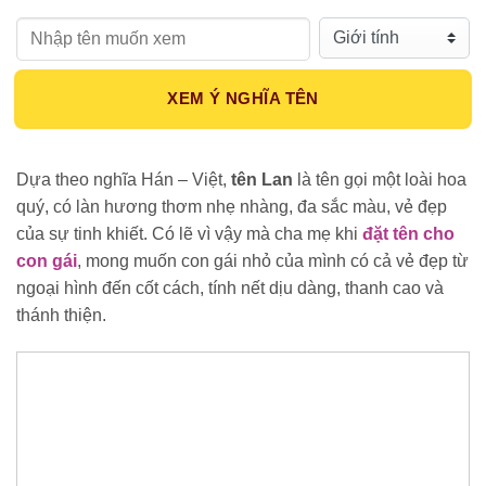
Họ tên:
Giới tính:
XEM Ý NGHĨA TÊN
Dựa theo nghĩa Hán – Việt,
tên Lan
là tên gọi một loài hoa
quý, có làn hương thơm nhẹ nhàng, đa sắc màu, vẻ đẹp
của sự tinh khiết. Có lẽ vì vậy mà cha mẹ khi
đặt tên cho
con gái
, mong muốn con gái nhỏ của mình có cả vẻ đẹp từ
ngoại hình đến cốt cách, tính nết dịu dàng, thanh cao và
thánh thiện.