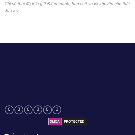
Chỉ số thái độ 6 là gì? Điểm mạnh, hạn chế và lời khuyên cho thái
độ số 6
DMCA
PROTECTED