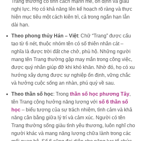
Trang thường có tính cách mạnh mẽ, ổn định và giàu
nghị lực. Họ có khả năng lên kế hoạch rõ ràng và thực
hiện mục tiêu một cách kiên trì, cả trong ngắn hạn lẫn
dài hạn.
Theo phong thủy Hán – Việt
: Chữ “Trang” được cấu
tạo từ 6 nét, thuộc nhóm tên có số thiên nhân cát –
nghĩa là được trời đất che chở, phù hộ. Những người
mang tên Trang thường gặp may mắn trong công việc,
được quý nhân giúp đỡ khi khó khăn. Nhờ đó, họ có xu
hướng xây dựng được sự nghiệp ổn định, vững chắc
và hưởng cuộc sống an nhàn, phú quý về sau.
Theo thần số học
: Trong
thần số học phương Tây
,
tên Trang cộng hưởng năng lượng với
số 6 thần số
học
– biểu tượng của sự trách nhiệm, tình cảm và khả
năng cân bằng giữa lý trí và cảm xúc. Người có tên
Trang thường sống giàu tình yêu thương, luôn nghĩ cho
người khác và mang năng lượng chữa lành trong các