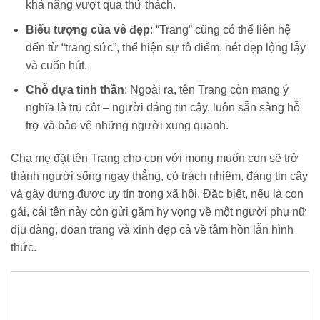
khả năng vượt qua thử thách.
Biểu tượng của vẻ đẹp
: “Trang” cũng có thể liên hệ
đến từ “trang sức”, thể hiện sự tô điểm, nét đẹp lộng lẫy
và cuốn hút.
Chỗ dựa tinh thần
: Ngoài ra, tên Trang còn mang ý
nghĩa là trụ cột – người đáng tin cậy, luôn sẵn sàng hỗ
trợ và bảo vệ những người xung quanh.
Cha mẹ đặt tên Trang cho con với mong muốn con sẽ trở
thành người sống ngay thẳng, có trách nhiệm, đáng tin cậy
và gây dựng được uy tín trong xã hội. Đặc biệt, nếu là con
gái, cái tên này còn gửi gắm hy vọng về một người phụ nữ
dịu dàng, đoan trang và xinh đẹp cả về tâm hồn lẫn hình
thức.