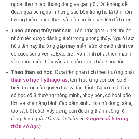
ngoài thanh tao, thong dong và gần gũi. Dù không dễ
đoán qua bề ngoài, nhưng sâu bên trong họ là tâm hồn
lương thiện, trung thực và luôn hướng về điều tích cực.
Theo phong thủy nét chữ
: Tên Trúc gồm 6 nét, thuộc
nhóm tên được đánh giá tốt trong phong thủy. Người sở
hữu tên này thường gặp may mắn, sức khỏe ổn định và
có cuộc sống yên ả. Đặc biệt, vận trình phát triển mạnh
vào trung niên, hậu vận an nhàn, con cháu sung túc.
Theo thần số học
: Dựa trên phân tích theo trường phái
thần số học Pythagoras
, tên Trúc ứng với con số 8 –
biểu tượng của quyền lực và tài chính. Người có thần
số học số 8 thường thông minh, nhạy bén, có hoài bão
lớn và khả năng lãnh đạo bẩm sinh. Họ chủ động, sáng
tạo và biết cách xây dựng con đường thành công rõ
ràng, hiệu quả.
(Tìm hiểu thêm về
ý nghĩa số 8 trong
thần số học
)