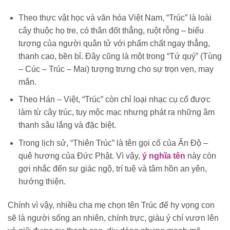
Theo thực vật học và văn hóa Việt Nam, “Trúc” là loài
cây thuộc họ tre, có thân đốt thẳng, ruột rỗng – biểu
tượng của người quân tử với phẩm chất ngay thẳng,
thanh cao, bền bỉ. Đây cũng là một trong “Tứ quý” (Tùng
– Cúc – Trúc – Mai) tượng trưng cho sự trọn vẹn, may
mắn.
Theo Hán – Việt, “Trúc” còn chỉ loại nhạc cụ cổ được
làm từ cây trúc, tuy mộc mạc nhưng phát ra những âm
thanh sâu lắng và đặc biệt.
Trong lịch sử, “Thiên Trúc” là tên gọi cổ của Ấn Độ –
quê hương của Đức Phật. Vì vậy,
ý nghĩa tên
này còn
gợi nhắc đến sự giác ngộ, trí tuệ và tâm hồn an yên,
hướng thiện.
Chính vì vậy, nhiều cha mẹ chọn tên Trúc để hy vọng con
sẽ là người sống an nhiên, chính trực, giàu ý chí vươn lên