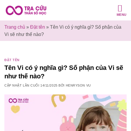
Bỏ
qua
MENU
nội
dung
Trang chủ
»
Đặt tên
»
Tên Vi có ý nghĩa gì? Số phận của
Vi sẽ như thế nào?
ĐẶT TÊN
Tên Vi có ý nghĩa gì? Số phận của Vi sẽ
như thế nào?
CẬP NHẬT LẦN CUỐI
14/11/2025
BỞI
HENRYSON VU