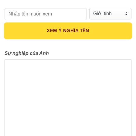
Họ tên:
Giới tính:
XEM Ý NGHĨA TÊN
Sự nghiệp của Anh