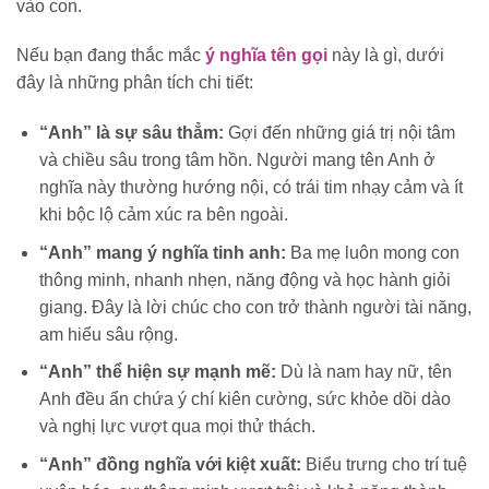
vào con.
Nếu bạn đang thắc mắc
ý nghĩa tên gọi
này là gì, dưới
đây là những phân tích chi tiết:
“Anh” là sự sâu thẳm:
Gợi đến những giá trị nội tâm
và chiều sâu trong tâm hồn. Người mang tên Anh ở
nghĩa này thường hướng nội, có trái tim nhạy cảm và ít
khi bộc lộ cảm xúc ra bên ngoài.
“Anh” mang ý nghĩa tinh anh:
Ba mẹ luôn mong con
thông minh, nhanh nhẹn, năng động và học hành giỏi
giang. Đây là lời chúc cho con trở thành người tài năng,
am hiểu sâu rộng.
“Anh” thể hiện sự mạnh mẽ:
Dù là nam hay nữ, tên
Anh đều ẩn chứa ý chí kiên cường, sức khỏe dồi dào
và nghị lực vượt qua mọi thử thách.
“Anh” đồng nghĩa với kiệt xuất:
Biểu trưng cho trí tuệ