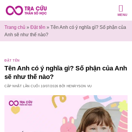
Bỏ
qua
MENU
nội
dung
Trang chủ
»
Đặt tên
»
Tên Anh có ý nghĩa gì? Số phận của
Anh sẽ như thế nào?
ĐẶT TÊN
Tên Anh có ý nghĩa gì? Số phận của Anh
sẽ như thế nào?
CẬP NHẬT LẦN CUỐI
10/07/2026
BỞI
HENRYSON VU