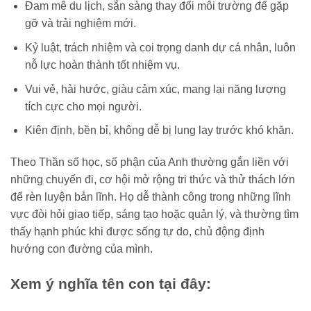
Đam mê du lịch, sẵn sàng thay đổi môi trường để gặp
gỡ và trải nghiệm mới.
Kỷ luật, trách nhiệm và coi trọng danh dự cá nhân, luôn
nỗ lực hoàn thành tốt nhiệm vụ.
Vui vẻ, hài hước, giàu cảm xúc, mang lại năng lượng
tích cực cho mọi người.
Kiên định, bền bỉ, không dễ bị lung lay trước khó khăn.
Theo Thần số học, số phận của Anh thường gắn liền với
những chuyến đi, cơ hội mở rộng tri thức và thử thách lớn
để rèn luyện bản lĩnh. Họ dễ thành công trong những lĩnh
vực đòi hỏi giao tiếp, sáng tạo hoặc quản lý, và thường tìm
thấy hạnh phúc khi được sống tự do, chủ động định
hướng con đường của mình.
Xem ý nghĩa tên con tại đây: