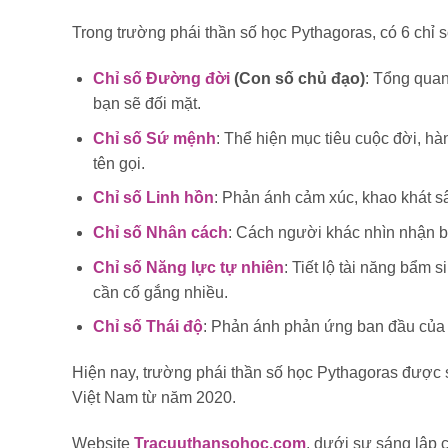
Trong trường phái thần số học Pythagoras, có 6 chỉ s
Chỉ số Đường đời
(Con số chủ đạo)
: Tổng quan
bạn sẽ đối mặt.
Chỉ số Sứ mệnh
: Thể hiện mục tiêu cuộc đời, hà
tên gọi.
Chỉ số Linh hồn
: Phản ánh cảm xúc, khao khát s
Chỉ số Nhân cách
: Cách người khác nhìn nhận b
Chỉ số Năng lực tự nhiên
: Tiết lộ tài năng bẩm 
cần cố gắng nhiều.
Chỉ số Thái độ
: Phản ánh phản ứng ban đầu của b
Hiện nay, trường phái thần số học Pythagoras được s
Việt Nam từ năm 2020.
Website
Tracuuthansohoc.com
, dưới sự sáng lập