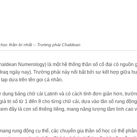
 học thần bí nhất – Trường phái Chaldean
haldean Numerology) là một hệ thống thần số cổ đại có nguồn 
raq ngày nay). Trường phái này nổi bật bởi sự kết hợp giữa h
tạp dựa trên tên gọi cá nhân.
 dụng bảng chữ cái Latinh và có cách tính đơn giản hơn, trườn
á trị số từ 1 đến 8 cho từng chữ cái, dựa vào tần số rung động
xem đây là con số thiêng liêng, mang năng lượng tâm linh cao 
mang rung động cụ thể, các chuyên gia thần số học có thể phân 