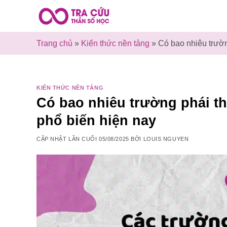
Bỏ
qua
nội
Trang chủ
»
Kiến thức nền tảng
»
Có bao nhiêu trườn
dung
KIẾN THỨC NỀN TẢNG
Có bao nhiêu trường phái t
phổ biến hiện nay
CẬP NHẬT LẦN CUỐI
05/08/2025
BỞI
LOUIS NGUYEN