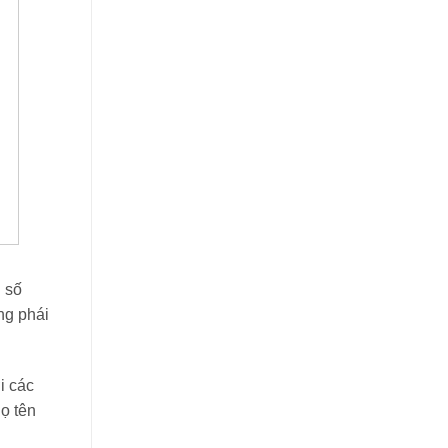
n số
ng phái
i các
ọ tên