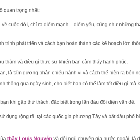
ố quan trọng nhất:
 về cuộc đời, chỉ ra điểm mạnh – điểm yếu, cũng như những th
nh trình phát triển và cách bạn hoàn thành các kế hoạch lớn th
âu thẳm và điều gì thực sự khiến bạn cảm thấy hạnh phúc.
ạn, là tấm gương phản chiếu hành vi và cách thể hiện ra bên n
sinh thông qua ngày sinh, cho biết bạn có thể làm tốt điều gì mà
ạn khi gặp thử thách, đặc biệt trong lần đầu đối diện vấn đề.
ử dụng rộng rãi tại các quốc gia phương Tây và bắt đầu phổ bi
 của
thầy Louis Nguyễn
và đội ngũ chuyên gia nước ngoài, là đ