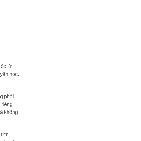
gốc từ
uyền học,
g phái
 riêng
và không
tích