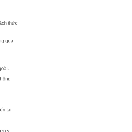
ách thức
ông qua
goài.
 không
ến tại
ơn vị