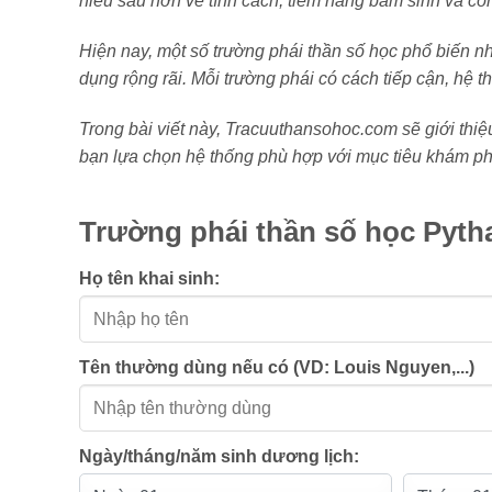
hiểu sâu hơn về tính cách, tiềm năng bẩm sinh và co
Hiện nay, một số trường phái thần số học phổ biến
dụng rộng rãi. Mỗi trường phái có cách tiếp cận, hệ thốn
Trong bài viết này, Tracuuthansohoc.com sẽ giới thiệ
bạn lựa chọn hệ thống phù hợp với mục tiêu khám phá
Trường phái thần số học Pytha
Họ tên khai sinh:
Tên thường dùng nếu có (VD: Louis Nguyen,...)
Ngày/tháng/năm sinh dương lịch: