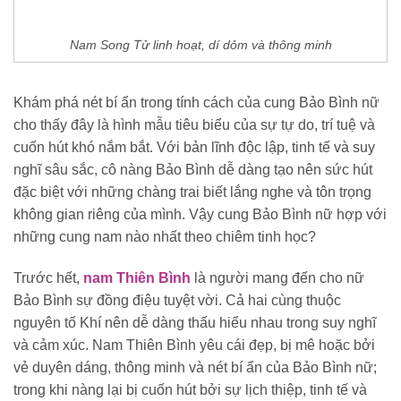
Nam Song Tử linh hoạt, dí dỏm và thông minh
Khám phá nét bí ẩn trong tính cách của cung Bảo Bình nữ
cho thấy đây là hình mẫu tiêu biểu của sự tự do, trí tuệ và
cuốn hút khó nắm bắt. Với bản lĩnh độc lập, tinh tế và suy
nghĩ sâu sắc, cô nàng Bảo Bình dễ dàng tạo nên sức hút
đặc biệt với những chàng trai biết lắng nghe và tôn trọng
không gian riêng của mình. Vậy cung Bảo Bình nữ hợp với
những cung nam nào nhất theo chiêm tinh học?
Trước hết,
nam Thiên Bình
là người mang đến cho nữ
Bảo Bình sự đồng điệu tuyệt vời. Cả hai cùng thuộc
nguyên tố Khí nên dễ dàng thấu hiểu nhau trong suy nghĩ
và cảm xúc. Nam Thiên Bình yêu cái đẹp, bị mê hoặc bởi
vẻ duyên dáng, thông minh và nét bí ẩn của Bảo Bình nữ;
trong khi nàng lại bị cuốn hút bởi sự lịch thiệp, tinh tế và