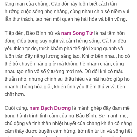
lãng mạn của chàng. Cặp đôi này luôn biết cách tận
hưởng cuộc sống nhẹ nhàng, cùng nhau chia sẻ niềm vui
lẫn thử thách, tạo nên mối quan hệ hài hòa và bền vững.
Tiếp đến, Bảo Bình nữ và
nam Song Tử
là hai tâm hồn
đồng điệu trong suy nghĩ và cảm hứng sống. Cả hai đều
yêu thích tự do, thích khám phá thế giới xung quanh và
luôn tràn đầy năng lượng sáng tạo. Khi ở bên nhau, họ có
thể trò chuyện hàng giờ mà không hề nhàm chán, cùng
nhau tạo nên vô số ý tưởng mới mẻ. Dù đôi khi có mâu
thuẫn nhỏ, nhưng chính sự thấu hiểu và hài hước giúp họ
nhanh chóng hóa giải, khiến tình yêu thêm thú vị và bền
chặt hơn.
Cuối cùng,
nam Bạch Dương
là mảnh ghép đầy đam mê
trong hành trình tình cảm của nữ Bảo Bình. Sự mạnh mẽ,
chủ động và tinh thần nhiệt huyết của chàng khiến cô nàng
cảm thấy được truyền cảm hứng, trở nên tự tin và sống hết