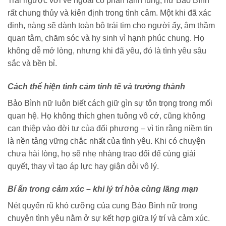
Trái ngược với vẻ ngoài có phần lạnh lùng, nữ Bảo Bình
rất chung thủy và kiên định trong tình cảm. Một khi đã xác
định, nàng sẽ dành toàn bộ trái tim cho người ấy, âm thầm
quan tâm, chăm sóc và hy sinh vì hạnh phúc chung. Họ
không dễ mở lòng, nhưng khi đã yêu, đó là tình yêu sâu
sắc và bền bỉ.
Cách thể hiện tình cảm tinh tế và trưởng thành
Bảo Bình nữ luôn biết cách giữ gìn sự tôn trọng trong mối
quan hệ. Họ không thích ghen tuông vô cớ, cũng không
can thiệp vào đời tư của đối phương – vì tin rằng niềm tin
là nền tảng vững chắc nhất của tình yêu. Khi có chuyện
chưa hài lòng, họ sẽ nhẹ nhàng trao đổi để cùng giải
quyết, thay vì tạo áp lực hay giận dỗi vô lý.
Bí ẩn trong cảm xúc – khi lý trí hòa cùng lãng mạn
Nét quyến rũ khó cưỡng của cung Bảo Bình nữ trong
chuyện tình yêu nằm ở sự kết hợp giữa lý trí và cảm xúc.