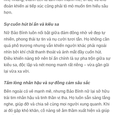
đoán khiến ai tiếp xúc cũng phải tò mò muốn tìm hiểu sâu
hơn.
Sự cuốn hút bí ẩn và kiêu sa
Nữ Bảo Bình luôn nổi bật giữa đám đông nhờ vẻ đẹp tự
nhiên, phong thái tự tin và nụ cười tươi tắn. Họ không cần
quá phô trương nhưng vẫn khiến người khác phải ngoái
nhìn bởi khí chất thanh thoát và ánh mắt đầy cuốn hút.
Điều khiến nàng trở nên bí ẩn chính là sự pha trộn giữa sự
kiêu sa, độc lập và nét mong manh rất riêng – vừa gần gũi
lại vừa xa vời.
Tấm lòng nhân hậu và sự đồng cảm sâu sắc
Bên ngoài có vẻ mạnh mẽ, nhưng Bảo Bình nữ lại sở hữu
trái tim nhân hậu và tinh thần vị tha. Họ luôn sẵn sàng lắng
nghe, giúp đỡ và chia sẻ cùng mọi người xung quanh. Khi
ai đó gặp khó khăn, cô nàng sẽ âm thầm xuất hiện và giúp