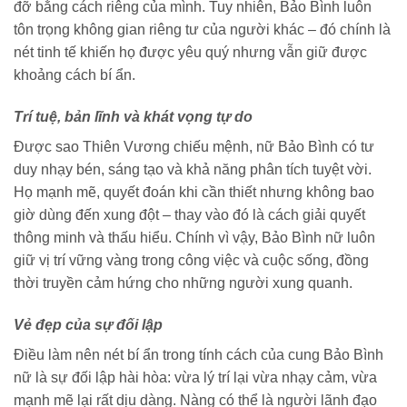
đỡ bằng cách riêng của mình. Tuy nhiên, Bảo Bình luôn
tôn trọng không gian riêng tư của người khác – đó chính là
nét tinh tế khiến họ được yêu quý nhưng vẫn giữ được
khoảng cách bí ẩn.
Trí tuệ, bản lĩnh và khát vọng tự do
Được sao Thiên Vương chiếu mệnh, nữ Bảo Bình có tư
duy nhạy bén, sáng tạo và khả năng phân tích tuyệt vời.
Họ mạnh mẽ, quyết đoán khi cần thiết nhưng không bao
giờ dùng đến xung đột – thay vào đó là cách giải quyết
thông minh và thấu hiểu. Chính vì vậy, Bảo Bình nữ luôn
giữ vị trí vững vàng trong công việc và cuộc sống, đồng
thời truyền cảm hứng cho những người xung quanh.
Vẻ đẹp của sự đối lập
Điều làm nên nét bí ẩn trong tính cách của cung Bảo Bình
nữ là sự đối lập hài hòa: vừa lý trí lại vừa nhạy cảm, vừa
mạnh mẽ lại rất dịu dàng. Nàng có thể là người lãnh đạo