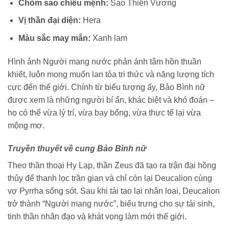
Chòm sao chiếu mệnh:
Sao Thiên Vương
Vị thần đại diện:
Hera
Màu sắc may mắn:
Xanh lam
Hình ảnh Người mang nước phản ánh tâm hồn thuần
khiết, luôn mong muốn lan tỏa tri thức và năng lượng tích
cực đến thế giới. Chính từ biểu tượng ấy, Bảo Bình nữ
được xem là những người bí ẩn, khác biệt và khó đoán –
họ có thể vừa lý trí, vừa bay bổng, vừa thực tế lại vừa
mộng mơ.
Truyền thuyết về cung Bảo Bình nữ
Theo thần thoại Hy Lạp, thần Zeus đã tạo ra trận đại hồng
thủy để thanh lọc trần gian và chỉ còn lại Deucalion cùng
vợ Pyrrha sống sót. Sau khi tái tạo lại nhân loại, Deucalion
trở thành “Người mang nước”, biểu trưng cho sự tái sinh,
tinh thần nhân đạo và khát vọng làm mới thế giới.