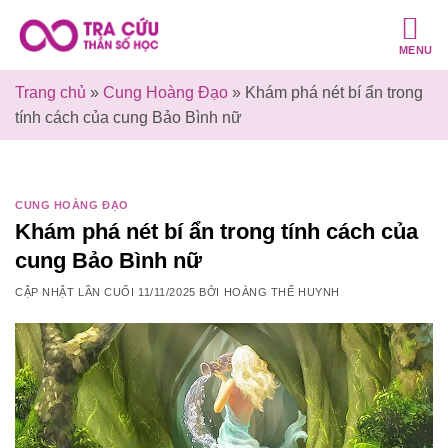
Bỏ
qua
MENU
nội
dung
Trang chủ
»
Cung Hoàng Đạo
»
Khám phá nét bí ẩn trong
tính cách của cung Bảo Bình nữ
CUNG HOÀNG ĐẠO
Khám phá nét bí ẩn trong tính cách của
cung Bảo Bình nữ
CẬP NHẬT LẦN CUỐI
11/11/2025
BỞI
HOÀNG THẾ HUYNH