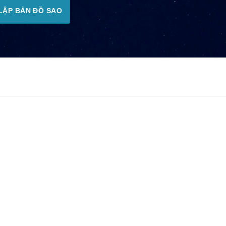
LẬP BẢN ĐỒ SAO