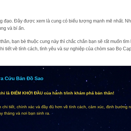
àng đạo. Đây được xem là cung có biểu tượng mạnh mẽ nhất. N
ng và bí ẩn.
ân, bạn bè thuộc cung này thì chắc chắn bạn sẽ rất muốn tìm 
i tiết về tính cách, tình yêu và sự nghiệp của chòm sao Bọ Cạ
ra Cứu Bản Đồ Sao
hỉ là ĐIỂM KHỞI ĐẦU của hành trình khám phá bản thân!
 chi tiết, chính xác và đầy đủ hơn về tính cách, cảm xúc, định hướng 
y tháng và nơi bạn sinh ra.