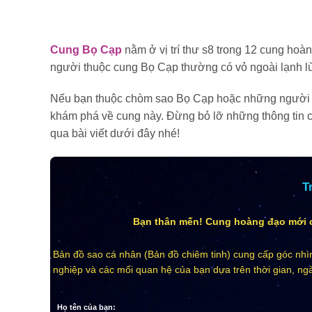
Cung Bọ Cạp
nằm ở vị trí thư s8 trong 12 cung ho
người thuộc cung Bọ Cạp thường có vỏ ngoài lạnh lù
Nếu bạn thuộc chòm sao Bọ Cạp hoặc những người th
khám phá về cung này. Đừng bỏ lỡ những thông tin ch
qua bài viết dưới đây nhé!
T
Bạn thân mến! Cung hoàng đạo mới c
Bản đồ sao cá nhân (Bản đồ chiêm tinh) cung cấp góc nhìn
nghiệp và các mối quan hệ của bạn dựa trên thời gian, ngà
Họ tên của bạn: