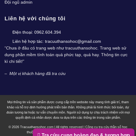
Đội ngũ admin
Liên hệ với chúng tôi
Điện thoại:
0962.604.394
Liên hệ hợp tác:
tracuuthansohoc@gmail.com
“Chưa ở đâu có trang web như tracuuthansohoc. Trang web sử
dụng phần mềm tính toán quá phức tạp, quá hay. Thông tin cực
kì chi tiết!”
–
Một vị khách hàng đã tra cứu
Mọi thông tin và sản phẩm được cung cấp trên website này mang tính giải trí, tham
khảo và hỗ trợ định hướng phát triển bản thân. Không phải là hình thức bói toán, dự
đoán tương lai hoặc tư vấn chuyên môn. Người sử dụng tự chịu trách nhiệm với mọi
quyết định cá nhân được đưa ra dựa trên các thông tin trong sản phẩm.
© 2026 Tracuuthansohoc.com | All rights reserved | Công cụ tra cứu thần số học
thuộc sở hữu bởi công ty Cổ phần công nghệ MystechX
Tra cứu cung hoàng đạo & tương hợp