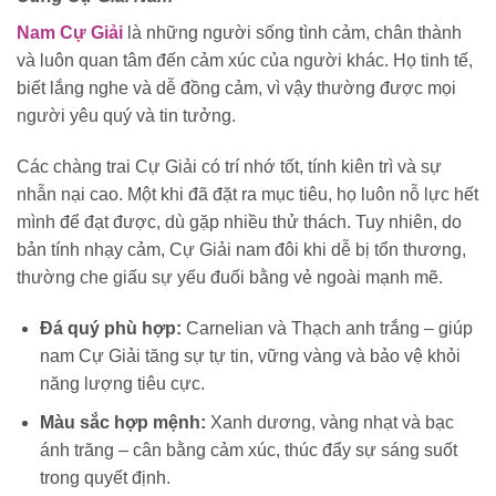
Nam Cự Giải
là những người sống tình cảm, chân thành
và luôn quan tâm đến cảm xúc của người khác. Họ tinh tế,
biết lắng nghe và dễ đồng cảm, vì vậy thường được mọi
người yêu quý và tin tưởng.
Các chàng trai Cự Giải có trí nhớ tốt, tính kiên trì và sự
nhẫn nại cao. Một khi đã đặt ra mục tiêu, họ luôn nỗ lực hết
mình để đạt được, dù gặp nhiều thử thách. Tuy nhiên, do
bản tính nhạy cảm, Cự Giải nam đôi khi dễ bị tổn thương,
thường che giấu sự yếu đuối bằng vẻ ngoài mạnh mẽ.
Đá quý phù hợp:
Carnelian và Thạch anh trắng – giúp
nam Cự Giải tăng sự tự tin, vững vàng và bảo vệ khỏi
năng lượng tiêu cực.
Màu sắc hợp mệnh:
Xanh dương, vàng nhạt và bạc
ánh trăng – cân bằng cảm xúc, thúc đẩy sự sáng suốt
trong quyết định.