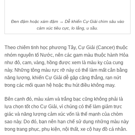
Đen đậm hoặc xám đậm → Dễ khiến Cự Giải chìm sâu vào
cảm xúc tiêu cực, lo lắng, u sầu.
Theo chiêm tinh học phương Tây, Cự Giải (Cancer) thuộc
nhóm nguyên tố Nước, nên các gam màu thuộc hành Hỏa
như đỏ, cam, vàng, hồng được xem là màu kỵ của cung
này. Những tông màu rực rỡ này có thể làm mất cân bằng
năng lượng, khiến Cự Giải dễ gặp căng thẳng, rạn nứt
trong các mối quan hệ hoặc thu hút điều không may.
Bên cạnh đó, màu xám và trắng bạc cũng không phải là
lựa chọn tốt cho Cự Giải, vì chúng có thể làm giảm trực
giác và năng lượng cảm xúc vốn là thế mạnh của chòm
sao này. Do đó, bạn nên hạn chế sử dụng những màu này
trong trang phục, phụ kiện, nội thất, xe cộ hay đồ cá nhân.