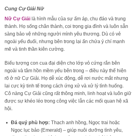
Cung Cự Giải Nữ
Nữ Cự Giải
là hình mẫu của sự ấm áp, chu đáo và trung
thành. Họ sống chân thành, coi trọng gia đình và luôn sẵn
sàng bảo vệ những người mình yêu thương. Dù có vẻ
ngoài yếu đuối, nhưng bên trong lại ẩn chứa ý chí mạnh
mẽ và tinh thần kiên cường.
Biểu tượng con cua đại diện cho lớp vỏ cứng rắn bên
ngoài và tâm hồn mềm yếu bên trong – điều này thể hiện
rõ ở nữ Cự Giải. Họ dễ xúc động, dễ rơi nước mắt nhưng
lại cực kỳ tinh tế trong cách ứng xử và xử lý tình huống.
Cô nàng Cự Giải cũng rất thông minh, linh hoạt và luôn giữ
được sự khéo léo trong công việc lẫn các mối quan hệ xã
hội.
Đá quý phù hợp:
Thạch anh hồng, Ngọc trai hoặc
Ngọc lục bảo (Emerald) – giúp nuôi dưỡng tình yêu,