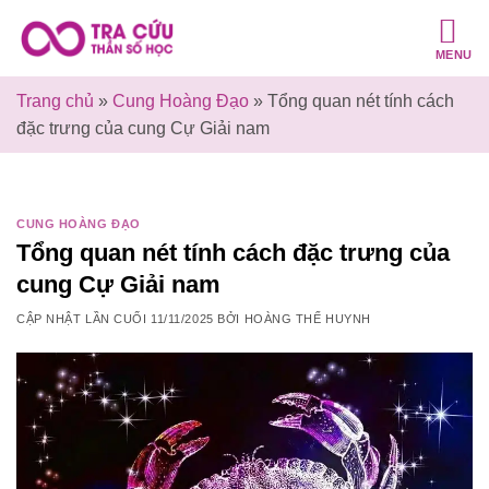
Bỏ
qua
MENU
nội
dung
Trang chủ
»
Cung Hoàng Đạo
»
Tổng quan nét tính cách
đặc trưng của cung Cự Giải nam
CUNG HOÀNG ĐẠO
Tổng quan nét tính cách đặc trưng của
cung Cự Giải nam
CẬP NHẬT LẦN CUỐI
11/11/2025
BỞI
HOÀNG THẾ HUYNH