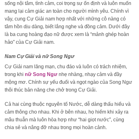
sống nội tâm, tình cảm, coi trọng sự ổn định và luôn muốn
mang lại cảm giác an toàn cho người mình yêu. Chính vì
vậy, cung Cự Giải nam hợp nhất với những cô nàng có
tâm hồn dịu dàng, biết lắng nghe và đồng cảm. Dưới đây
là ba cung hoàng đạo nữ được xem là “mảnh ghép hoàn
hảo” của Cự Giải nam.
Nam Cự Giải và nữ Song Ngư
Cự Giải nam lãng mạn, chu đáo và luôn có trách nhiệm,
trong khi
nữ Song Ngư
nhẹ nhàng, nhạy cảm và đầy
mộng mơ. Chính sự yếu đuối và ngọt ngào của Song Ngư
thôi thúc bản năng che chở trong Cự Giải.
Cả hai cùng thuộc nguyên tố Nước, dễ dàng thấu hiểu và
cảm thông cho nhau. Khi ở bên nhau, họ hiếm khi xảy ra
mâu thuẫn mà luôn hòa hợp như “hai giọt nước”, cùng
chia sẻ và nâng đỡ nhau trong mọi hoàn cảnh.