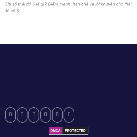
Chỉ số thái độ 6 là gì? Điểm mạnh, hạn chế và lời khuyên cho thái
độ số 6
DMCA
PROTECTED