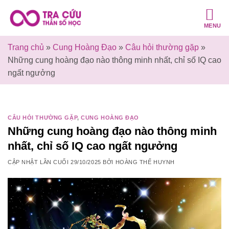
Bỏ
qua
MENU
nội
dung
Trang chủ
»
Cung Hoàng Đạo
»
Câu hỏi thường gặp
»
Những cung hoàng đạo nào thông minh nhất, chỉ số IQ cao
ngất ngưởng
CÂU HỎI THƯỜNG GẶP
,
CUNG HOÀNG ĐẠO
Những cung hoàng đạo nào thông minh
nhất, chỉ số IQ cao ngất ngưởng
CẬP NHẬT LẦN CUỐI
29/10/2025
BỞI
HOÀNG THẾ HUYNH