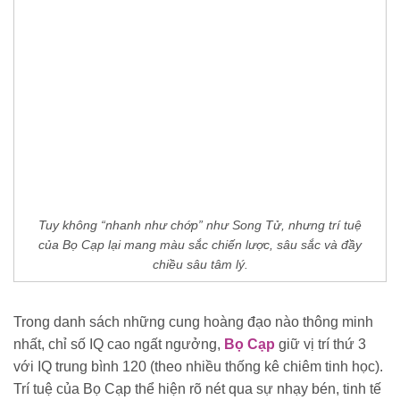
Tuy không “nhanh như chớp” như Song Tử, nhưng trí tuệ
của Bọ Cạp lại mang màu sắc chiến lược, sâu sắc và đầy
chiều sâu tâm lý.
Trong danh sách những cung hoàng đạo nào thông minh
nhất, chỉ số IQ cao ngất ngưởng,
Bọ Cạp
giữ vị trí thứ 3
với IQ trung bình 120 (theo nhiều thống kê chiêm tinh học).
Trí tuệ của Bọ Cạp thể hiện rõ nét qua sự nhạy bén, tinh tế