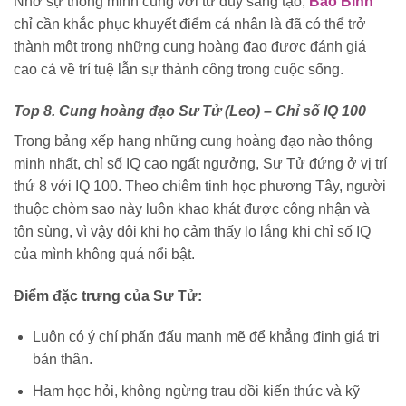
Nhờ sự thông minh cùng với tư duy sáng tạo,
Bảo Bình
chỉ cần khắc phục khuyết điểm cá nhân là đã có thể trở
thành một trong những cung hoàng đạo được đánh giá
cao cả về trí tuệ lẫn sự thành công trong cuộc sống.
Top 8. Cung hoàng đạo Sư Tử (Leo) – Chỉ số IQ 100
Trong bảng xếp hạng những cung hoàng đạo nào thông
minh nhất, chỉ số IQ cao ngất ngưởng, Sư Tử đứng ở vị trí
thứ 8 với IQ 100. Theo chiêm tinh học phương Tây, người
thuộc chòm sao này luôn khao khát được công nhận và
tôn sùng, vì vậy đôi khi họ cảm thấy lo lắng khi chỉ số IQ
của mình không quá nổi bật.
Điểm đặc trưng của Sư Tử:
Luôn có ý chí phấn đấu mạnh mẽ để khẳng định giá trị
bản thân.
Ham học hỏi, không ngừng trau dồi kiến thức và kỹ