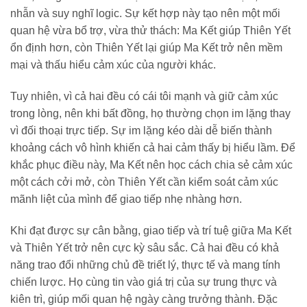
nhẫn và suy nghĩ logic. Sự kết hợp này tạo nên một mối
quan hệ vừa bổ trợ, vừa thử thách: Ma Kết giúp Thiên Yết
ổn định hơn, còn Thiên Yết lại giúp Ma Kết trở nên mềm
mại và thấu hiểu cảm xúc của người khác.
Tuy nhiên, vì cả hai đều có cái tôi mạnh và giữ cảm xúc
trong lòng, nên khi bất đồng, họ thường chọn im lặng thay
vì đối thoại trực tiếp. Sự im lặng kéo dài dễ biến thành
khoảng cách vô hình khiến cả hai cảm thấy bị hiểu lầm. Để
khắc phục điều này, Ma Kết nên học cách chia sẻ cảm xúc
một cách cởi mở, còn Thiên Yết cần kiểm soát cảm xúc
mãnh liệt của mình để giao tiếp nhẹ nhàng hơn.
Khi đạt được sự cân bằng, giao tiếp và trí tuệ giữa Ma Kết
và Thiên Yết trở nên cực kỳ sâu sắc. Cả hai đều có khả
năng trao đổi những chủ đề triết lý, thực tế và mang tính
chiến lược. Họ cùng tin vào giá trị của sự trung thực và
kiên trì, giúp mối quan hệ ngày càng trưởng thành. Đặc