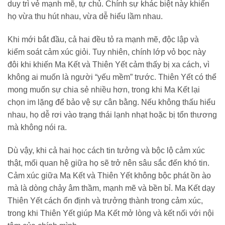
duy trì vẻ mạnh mẽ, tự chủ. Chính sự khác biệt này khiến
họ vừa thu hút nhau, vừa dễ hiểu lầm nhau.
Khi mới bắt đầu, cả hai đều tỏ ra mạnh mẽ, độc lập và
kiểm soát cảm xúc giỏi. Tuy nhiên, chính lớp vỏ bọc này
đôi khi khiến Ma Kết và Thiên Yết cảm thấy bị xa cách, vì
không ai muốn là người “yếu mềm” trước. Thiên Yết có thể
mong muốn sự chia sẻ nhiều hơn, trong khi Ma Kết lại
chọn im lặng để bảo vệ sự cân bằng. Nếu không thấu hiểu
nhau, họ dễ rơi vào trạng thái lạnh nhạt hoặc bị tổn thương
mà không nói ra.
Dù vậy, khi cả hai học cách tin tưởng và bộc lộ cảm xúc
thật, mối quan hệ giữa họ sẽ trở nên sâu sắc đến khó tin.
Cảm xúc giữa Ma Kết và Thiên Yết không bộc phát ồn ào
mà là dòng chảy âm thầm, mạnh mẽ và bền bỉ. Ma Kết dạy
Thiên Yết cách ổn định và trưởng thành trong cảm xúc,
trong khi Thiên Yết giúp Ma Kết mở lòng và kết nối với nội