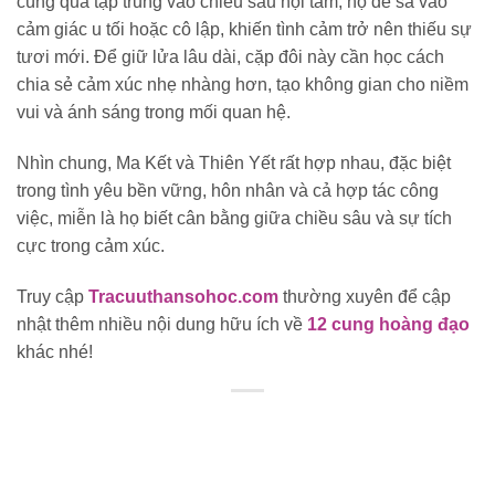
cùng quá tập trung vào chiều sâu nội tâm, họ dễ sa vào
cảm giác u tối hoặc cô lập, khiến tình cảm trở nên thiếu sự
tươi mới. Để giữ lửa lâu dài, cặp đôi này cần học cách
chia sẻ cảm xúc nhẹ nhàng hơn, tạo không gian cho niềm
vui và ánh sáng trong mối quan hệ.
Nhìn chung, Ma Kết và Thiên Yết rất hợp nhau, đặc biệt
trong tình yêu bền vững, hôn nhân và cả hợp tác công
việc, miễn là họ biết cân bằng giữa chiều sâu và sự tích
cực trong cảm xúc.
Truy cập
Tracuuthansohoc.com
thường xuyên để cập
nhật thêm nhiều nội dung hữu ích về
12 cung hoàng đạo
khác nhé!