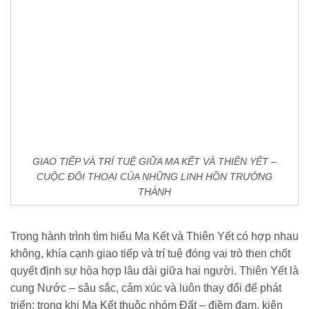
GIAO TIẾP VÀ TRÍ TUỆ GIỮA MA KẾT VÀ THIÊN YẾT –
CUỘC ĐỐI THOẠI CỦA NHỮNG LINH HỒN TRƯỞNG
THÀNH
Trong hành trình tìm hiểu Ma Kết và Thiên Yết có hợp nhau
không, khía cạnh giao tiếp và trí tuệ đóng vai trò then chốt
quyết định sự hòa hợp lâu dài giữa hai người. Thiên Yết là
cung Nước – sâu sắc, cảm xúc và luôn thay đổi để phát
triển; trong khi Ma Kết thuộc nhóm Đất – điềm đạm, kiên