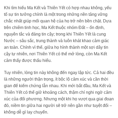
Khi tìm hiểu Ma Kết và Thiên Yết có hợp nhau không, yếu
tố sự tin tưởng chính là một trong những nền tảng vững
chắc nhất giúp mối quan hệ của họ trở nên bền chặt. Dựa
trên chiêm tinh học, Ma Kết thuộc nhóm Đất – ổn định,
nguyên tắc và đáng tin cậy; trong khi Thiên Yết là cung
Nước – sâu sắc, trung thành và luôn khát khao cảm giác
an toàn. Chính vì thế, giữa họ hình thành một sợi dây tin
cậy tự nhiên, nơi Thiên Yết có thể mở lòng, còn Ma Kết
cảm thấy được thấu hiểu.
Tuy nhiên, lòng tin này không đến ngay lập tức. Cả hai đều
là những người thận trọng, ít bộc lộ cảm xúc và cần thời
gian để kiểm chứng lẫn nhau. Khi mới bắt đầu, Ma Kết và
Thiên Yết có thể giữ khoảng cách, thậm chí nghi ngờ cảm
xúc của đối phương. Nhưng một khi họ vượt qua giai đoạn
đó, niềm tin giữa hai người sẽ trở nên gần như tuyệt đối –
không dễ gì lay chuyển.