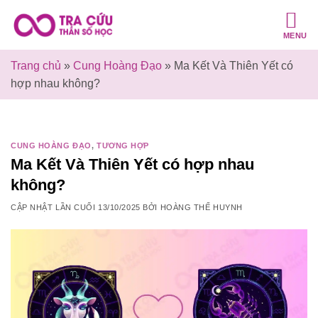
Bỏ
qua
MENU
nội
dung
Trang chủ
»
Cung Hoàng Đạo
»
Ma Kết Và Thiên Yết có
hợp nhau không?
CUNG HOÀNG ĐẠO
,
TƯƠNG HỢP
Ma Kết Và Thiên Yết có hợp nhau
không?
CẬP NHẬT LẦN CUỐI
13/10/2025
BỞI
HOÀNG THẾ HUYNH