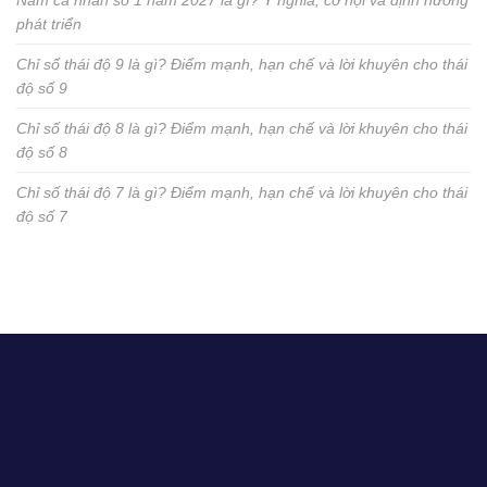
Năm cá nhân số 1 năm 2027 là gì? Ý nghĩa, cơ hội và định hướng
phát triển
Chỉ số thái độ 9 là gì? Điểm mạnh, hạn chế và lời khuyên cho thái
độ số 9
Chỉ số thái độ 8 là gì? Điểm mạnh, hạn chế và lời khuyên cho thái
độ số 8
Chỉ số thái độ 7 là gì? Điểm mạnh, hạn chế và lời khuyên cho thái
độ số 7