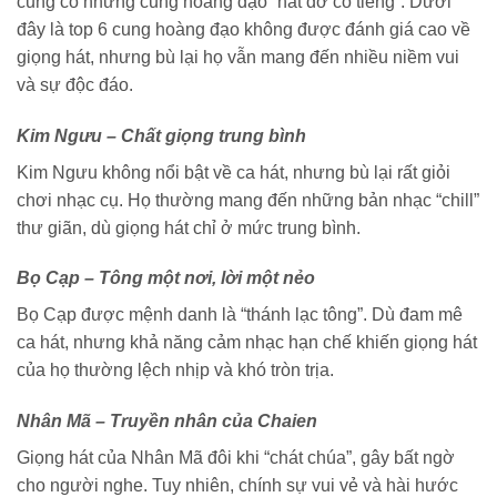
cũng có những cung hoàng đạo “hát dở có tiếng”. Dưới
đây là top 6 cung hoàng đạo không được đánh giá cao về
giọng hát, nhưng bù lại họ vẫn mang đến nhiều niềm vui
và sự độc đáo.
Kim Ngưu – Chất giọng trung bình
Kim Ngưu không nổi bật về ca hát, nhưng bù lại rất giỏi
chơi nhạc cụ. Họ thường mang đến những bản nhạc “chill”
thư giãn, dù giọng hát chỉ ở mức trung bình.
Bọ Cạp – Tông một nơi, lời một nẻo
Bọ Cạp được mệnh danh là “thánh lạc tông”. Dù đam mê
ca hát, nhưng khả năng cảm nhạc hạn chế khiến giọng hát
của họ thường lệch nhịp và khó tròn trịa.
Nhân Mã – Truyền nhân của Chaien
Giọng hát của Nhân Mã đôi khi “chát chúa”, gây bất ngờ
cho người nghe. Tuy nhiên, chính sự vui vẻ và hài hước