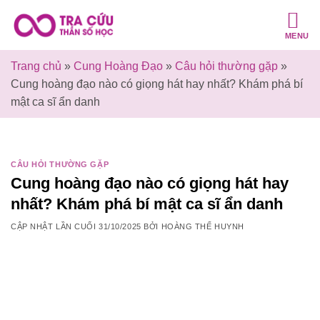
Bỏ
qua
MENU
nội
dung
Trang chủ
»
Cung Hoàng Đạo
»
Câu hỏi thường gặp
»
Cung hoàng đạo nào có giọng hát hay nhất? Khám phá bí
mật ca sĩ ẩn danh
CÂU HỎI THƯỜNG GẶP
Cung hoàng đạo nào có giọng hát hay
nhất? Khám phá bí mật ca sĩ ẩn danh
CẬP NHẬT LẦN CUỐI
31/10/2025
BỞI
HOÀNG THẾ HUYNH