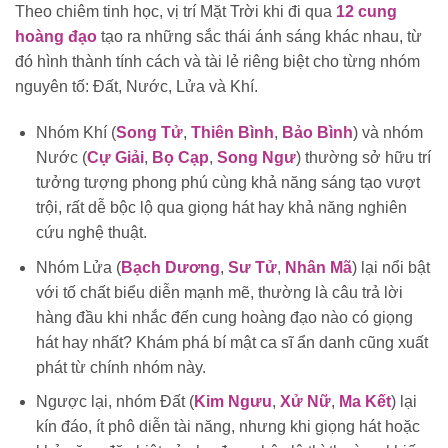
Theo chiêm tinh học, vị trí Mặt Trời khi đi qua
12 cung
hoàng đạo
tạo ra những sắc thái ánh sáng khác nhau, từ
đó hình thành tính cách và tài lẻ riêng biệt cho từng nhóm
nguyên tố: Đất, Nước, Lửa và Khí.
Nhóm Khí (
Song Tử
,
Thiên Bình
,
Bảo Bình
) và nhóm
Nước (
Cự Giải
,
Bọ Cạp
,
Song Ngư
) thường sở hữu trí
tưởng tượng phong phú cùng khả năng sáng tạo vượt
trội, rất dễ bộc lộ qua giọng hát hay khả năng nghiên
cứu nghệ thuật.
Nhóm Lửa (
Bạch Dương
,
Sư Tử
,
Nhân Mã
) lại nổi bật
với tố chất biểu diễn mạnh mẽ, thường là câu trả lời
hàng đầu khi nhắc đến cung hoàng đạo nào có giọng
hát hay nhất? Khám phá bí mật ca sĩ ẩn danh cũng xuất
phát từ chính nhóm này.
Ngược lại, nhóm Đất (
Kim Ngưu
,
Xử Nữ
,
Ma Kết
) lại
kín đáo, ít phô diễn tài năng, nhưng khi giọng hát hoặc