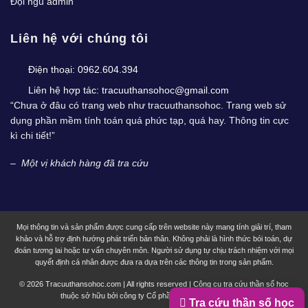
Đội ngũ admin
Liên hệ với chúng tôi
Điện thoại:
0962.604.394
Liên hệ hợp tác:
tracuuthansohoc@gmail.com
“Chưa ở đâu có trang web như tracuuthansohoc. Trang web sử
dụng phần mềm tính toán quá phức tạp, quá hay. Thông tin cực
kì chi tiết!”
–
Một vị khách hàng đã tra cứu
Mọi thông tin và sản phẩm được cung cấp trên website này mang tính giải trí, tham
khảo và hỗ trợ định hướng phát triển bản thân. Không phải là hình thức bói toán, dự
đoán tương lai hoặc tư vấn chuyên môn. Người sử dụng tự chịu trách nhiệm với mọi
quyết định cá nhân được đưa ra dựa trên các thông tin trong sản phẩm.
© 2026 Tracuuthansohoc.com | All rights reserved | Công cụ tra cứu thần số học
thuộc sở hữu bởi công ty Cổ phần công nghệ MystechX
Tra cứu thần số học