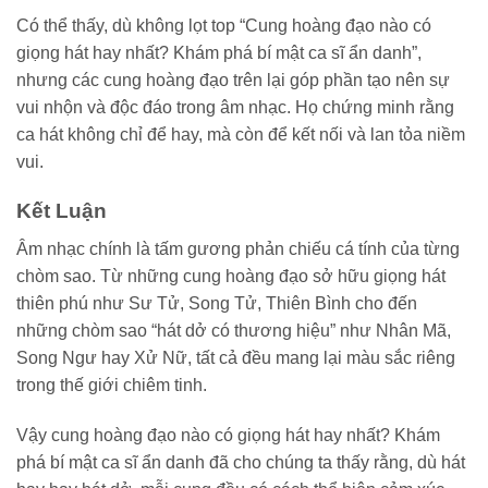
Có thể thấy, dù không lọt top “Cung hoàng đạo nào có
giọng hát hay nhất? Khám phá bí mật ca sĩ ẩn danh”,
nhưng các cung hoàng đạo trên lại góp phần tạo nên sự
vui nhộn và độc đáo trong âm nhạc. Họ chứng minh rằng
ca hát không chỉ để hay, mà còn để kết nối và lan tỏa niềm
vui.
Kết Luận
Âm nhạc chính là tấm gương phản chiếu cá tính của từng
chòm sao. Từ những cung hoàng đạo sở hữu giọng hát
thiên phú như Sư Tử, Song Tử, Thiên Bình cho đến
những chòm sao “hát dở có thương hiệu” như Nhân Mã,
Song Ngư hay Xử Nữ, tất cả đều mang lại màu sắc riêng
trong thế giới chiêm tinh.
Vậy cung hoàng đạo nào có giọng hát hay nhất? Khám
phá bí mật ca sĩ ẩn danh đã cho chúng ta thấy rằng, dù hát