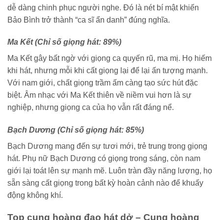
dễ dàng chinh phục người nghe. Đó là nét bí mật khiến
Bảo Bình trở thành “ca sĩ ẩn danh” đúng nghĩa.
Ma Kết (Chỉ số giọng hát: 89%)
Ma Kết gây bất ngờ với giọng ca quyến rũ, ma mị. Họ hiếm
khi hát, nhưng mỗi khi cất giọng lại để lại ấn tượng mạnh.
Với nam giới, chất giọng trầm ấm càng tạo sức hút đặc
biệt. Âm nhạc với Ma Kết thiên về niềm vui hơn là sự
nghiệp, nhưng giọng ca của họ vẫn rất đáng nể.
Bạch Dương (Chỉ số giọng hát: 85%)
Bạch Dương mang đến sự tươi mới, trẻ trung trong giọng
hát. Phụ nữ Bạch Dương có giọng trong sáng, còn nam
giới lại toát lên sự mạnh mẽ. Luôn tràn đầy năng lượng, họ
sẵn sàng cất giọng trong bất kỳ hoàn cảnh nào để khuấy
động không khí.
Top cung hoàng đạo hát dở – Cung hoàng