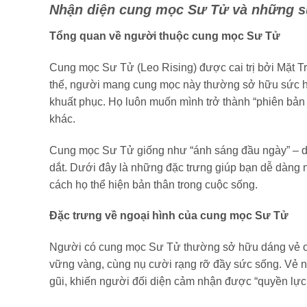
Nhận diện cung mọc Sư Tử và những sự
Tổng quan về người thuộc cung mọc Sư Tử
Cung mọc Sư Tử (Leo Rising) được cai trị bởi Mặt Trờ
thế, người mang cung mọc này thường sở hữu sức hút
khuất phục. Họ luôn muốn mình trở thành “phiên bản t
khác.
Cung mọc Sư Tử giống như “ánh sáng đầu ngày” – dù
dắt. Dưới đây là những đặc trưng giúp bạn dễ dàng 
cách họ thể hiện bản thân trong cuộc sống.
Đặc trưng về ngoại hình của cung mọc Sư Tử
Người có cung mọc Sư Tử thường sở hữu dáng vẻ oai 
vững vàng, cùng nụ cười rạng rỡ đầy sức sống. Vẻ ng
gũi, khiến người đối diện cảm nhận được “quyền lực 