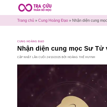
Bỏ
qua
nội
Trang chủ
»
Cung Hoàng Đạo
»
Nhận diện cung mọc 
dung
CUNG HOÀNG ĐẠO
Nhận diện cung mọc Sư Tử v
CẬP NHẬT LẦN CUỐI
24/10/2025
BỞI
HOÀNG THẾ HUYNH