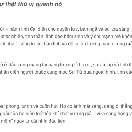
 thật thú vị quanh nó
i – hành tinh đại diện cho quyền lực, bản ngã và sự tỏa sáng.
 tự nhiên, tinh thần lãnh đạo bẩm sinh và ý chí mạnh mẽ khô
ốt nhất”, sống tự tin, bản lĩnh và để lại ấn tượng mạnh trong m
 ở đâu cũng mang lại năng lượng tích cực, sự ấm áp và tinh t
nhận diện người thuộc cung mọc Sư Tử qua ngoại hình, tính cá
phong, tự tin và cuốn hút. Họ có ánh mắt sáng, dáng đi thẳng,
oài của họ luôn toát lên khí chất vương giả – vừa sang trọng 
mềm” ngay từ cái nhìn đầu tiên.