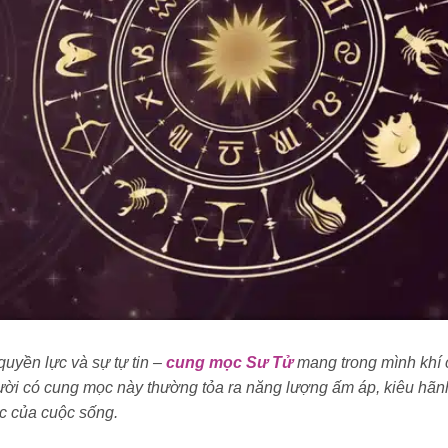
quyền lực và sự tự tin –
cung mọc Sư Tử
mang trong mình khí 
i có cung mọc này thường tỏa ra năng lượng ấm áp, kiêu hãn
ực của cuộc sống.