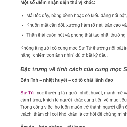
Một số điểm nhận diện thú vị khác:
Mái tóc dày, bồng bềnh hoặc có kiểu dáng nổi bật,
Khuôn mặt cân đối, xương hàm rõ nét, trán cao và v
Thần thái cuốn hút và phong thái tao nhã, thường
Không ít người có cung mọc Sư Tử thường nổi bật tro
năng “chiếm trọn ánh nhìn” dù ở bất kỳ đâu.
Đặc trưng về tính cách của cung mọc 
Bản lĩnh – nhiệt huyết – có tố chất lãnh đạo
Sư Tử
mọc thường là người nhiệt huyết, mạnh mẽ và 
cảm hứng, khích lệ người khác cùng tiến về mục tiêu
Trong công việc, họ luôn muốn trở thành người dẫn đ
thách, thậm chí coi khó khăn là cơ hội để chứng min