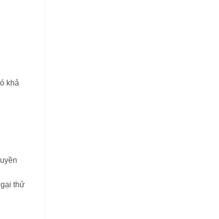
có khả
ruyền
ngại thử