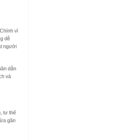
 Chính vì
ng dễ
ắt người
hần dẫn
ch và
 tư thế
vừa gần