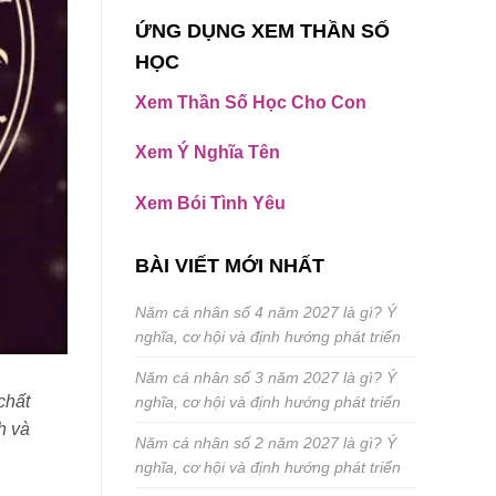
ỨNG DỤNG XEM THẦN SỐ
HỌC
Xem Thần Số Học Cho Con
Xem Ý Nghĩa Tên
Xem Bói Tình Yêu
BÀI VIẾT MỚI NHẤT
Năm cá nhân số 4 năm 2027 là gì? Ý
nghĩa, cơ hội và định hướng phát triển
Năm cá nhân số 3 năm 2027 là gì? Ý
chất
nghĩa, cơ hội và định hướng phát triển
h và
Năm cá nhân số 2 năm 2027 là gì? Ý
nghĩa, cơ hội và định hướng phát triển