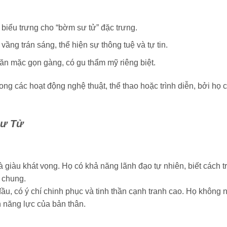
 biểu trưng cho “bờm sư tử” đặc trưng.
ầng trán sáng, thể hiện sự thông tuệ và tự tin.
 ăn mặc gọn gàng, có gu thẩm mỹ riêng biệt.
ng các hoạt động nghệ thuật, thể thao hoặc trình diễn, bởi họ 
Sư Tử
giàu khát vọng. Họ có khả năng lãnh đạo tự nhiên, biết cách t
 chung.
ầu, có ý chí chinh phục và tinh thần cạnh tranh cao. Họ không 
h năng lực của bản thân.